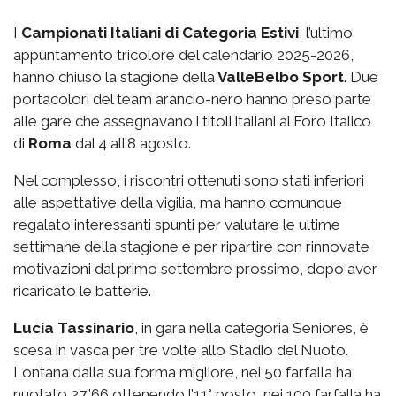
I
Campionati Italiani di Categoria Estivi
, l’ultimo
appuntamento tricolore del calendario 2025-2026,
hanno chiuso la stagione della
ValleBelbo Sport
. Due
portacolori del team arancio-nero hanno preso parte
alle gare che assegnavano i titoli italiani al Foro Italico
di
Roma
dal 4 all’8 agosto.
Nel complesso, i riscontri ottenuti sono stati inferiori
alle aspettative della vigilia, ma hanno comunque
regalato interessanti spunti per valutare le ultime
settimane della stagione e per ripartire con rinnovate
motivazioni dal primo settembre prossimo, dopo aver
ricaricato le batterie.
Lucia Tassinario
, in gara nella categoria Seniores, è
scesa in vasca per tre volte allo Stadio del Nuoto.
Lontana dalla sua forma migliore, nei 50 farfalla ha
nuotato 27”66 ottenendo l’11° posto, nei 100 farfalla ha