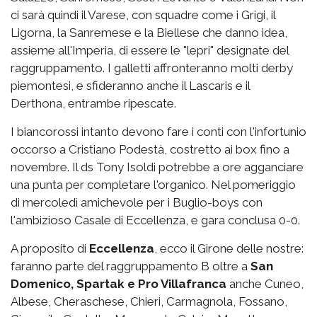
ci sarà quindi il Varese, con squadre come i Grigi, il
Ligorna, la Sanremese e la Biellese che danno idea,
assieme all'Imperia, di essere le "lepri" designate del
raggruppamento. I galletti affronteranno molti derby
piemontesi, e sfideranno anche il Lascaris e il
Derthona, entrambe ripescate.
I biancorossi intanto devono fare i conti con l'infortunio
occorso a Cristiano Podestà, costretto ai box fino a
novembre. Il ds Tony Isoldi potrebbe a ore agganciare
una punta per completare l'organico. Nel pomeriggio
di mercoledì amichevole per i Buglio-boys con
l'ambizioso Casale di Eccellenza, e gara conclusa 0-0.
A proposito di
Eccellenza
, ecco il Girone delle nostre:
faranno parte del raggruppamento B oltre a
San
Domenico, Spartak e Pro Villafranca
anche Cuneo,
Albese, Cheraschese, Chieri, Carmagnola, Fossano,