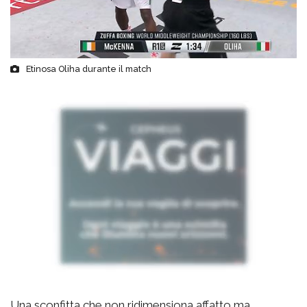
Etinosa Oliha durante il match
Una sconfitta che non ridimensiona affatto ma