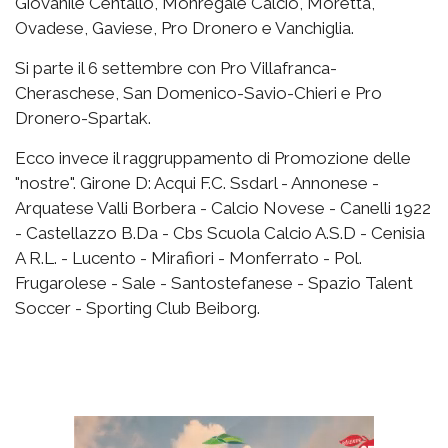
Giovanile Centallo, Monregale Calcio, Moretta,
Ovadese, Gaviese, Pro Dronero e Vanchiglia.
Si parte il 6 settembre con Pro Villafranca-
Cheraschese, San Domenico-Savio-Chieri e Pro
Dronero-Spartak.
Ecco invece il raggruppamento di Promozione delle
"nostre". Girone D: Acqui F.C. Ssdarl - Annonese -
Arquatese Valli Borbera - Calcio Novese - Canelli 1922
- Castellazzo B.Da - Cbs Scuola Calcio A.S.D - Cenisia
A R.L. - Lucento - Mirafiori - Monferrato - Pol.
Frugarolese - Sale - Santostefanese - Spazio Talent
Soccer - Sporting Club Beiborg.