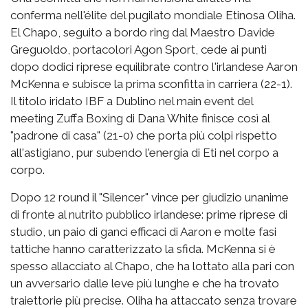
conferma nell'élite del pugilato mondiale Etinosa Oliha.
El Chapo, seguito a bordo ring dal Maestro Davide
Greguoldo, portacolori Agon Sport, cede ai punti
dopo dodici riprese equilibrate contro l'irlandese Aaron
McKenna e subisce la prima sconfitta in carriera (22-1).
Il titolo iridato IBF a Dublino nel main event del
meeting Zuffa Boxing di Dana White finisce così al
"padrone di casa" (21-0) che porta più colpi rispetto
all'astigiano, pur subendo l'energia di Eti nel corpo a
corpo.
Dopo 12 round il "Silencer" vince per giudizio unanime
di fronte al nutrito pubblico irlandese: prime riprese di
studio, un paio di ganci efficaci di Aaron e molte fasi
tattiche hanno caratterizzato la sfida. McKenna si è
spesso allacciato al Chapo, che ha lottato alla pari con
un avversario dalle leve più lunghe e che ha trovato
traiettorie più precise. Oliha ha attaccato senza trovare