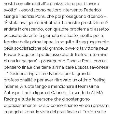
nostri complimenti all’organizzazione per il lavoro
svolto” - esordiscono nel loro intervento Federico
Gangi e Fabrizia Pons, che poi proseguono dicendo –
“È stata una gara combattuta. La nostra prestazione è
andata in crescendo, con qualche problema di assetto
accusato durante la giornata di sabato, risolto poi al
termine della prima tappa. In seguito, il raggiungimento
della soddisfazione più grande, ovvero la vittoria nella
Power Stage ed il podio assoluto di Trofeo al termine
di una lunga gara” - proseguono Gangi e Pons, con un
pensiero finale che tiene a rimarcare il pilota savonese
– “Desidero ringraziare Fabrizia per la grande
professionalità e per aver ritrovato un ottimo feeling
insieme. A ruota tengo a menzionare il team Gima
Autosport nella figura di Gabriele, la scuderia ALMA
Racing e tutte le persone che ci sostengono
quotidianamente. Ora ci concentriamo verso i prossimi
impegni di zona, in vista del gran finale di Trofeo sulle