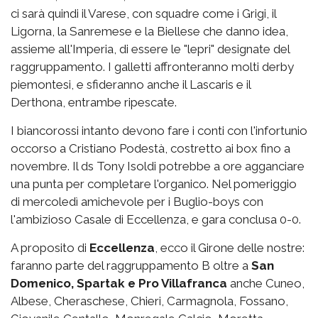
ci sarà quindi il Varese, con squadre come i Grigi, il
Ligorna, la Sanremese e la Biellese che danno idea,
assieme all'Imperia, di essere le "lepri" designate del
raggruppamento. I galletti affronteranno molti derby
piemontesi, e sfideranno anche il Lascaris e il
Derthona, entrambe ripescate.
I biancorossi intanto devono fare i conti con l'infortunio
occorso a Cristiano Podestà, costretto ai box fino a
novembre. Il ds Tony Isoldi potrebbe a ore agganciare
una punta per completare l'organico. Nel pomeriggio
di mercoledì amichevole per i Buglio-boys con
l'ambizioso Casale di Eccellenza, e gara conclusa 0-0.
A proposito di
Eccellenza
, ecco il Girone delle nostre:
faranno parte del raggruppamento B oltre a
San
Domenico, Spartak e Pro Villafranca
anche Cuneo,
Albese, Cheraschese, Chieri, Carmagnola, Fossano,