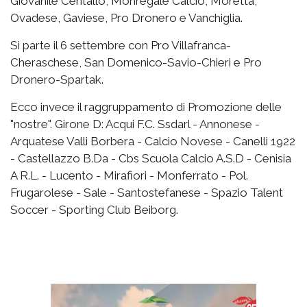
Giovanile Centallo, Monregale Calcio, Moretta,
Ovadese, Gaviese, Pro Dronero e Vanchiglia.
Si parte il 6 settembre con Pro Villafranca-
Cheraschese, San Domenico-Savio-Chieri e Pro
Dronero-Spartak.
Ecco invece il raggruppamento di Promozione delle
"nostre". Girone D: Acqui F.C. Ssdarl - Annonese -
Arquatese Valli Borbera - Calcio Novese - Canelli 1922
- Castellazzo B.Da - Cbs Scuola Calcio A.S.D - Cenisia
A R.L. - Lucento - Mirafiori - Monferrato - Pol.
Frugarolese - Sale - Santostefanese - Spazio Talent
Soccer - Sporting Club Beiborg.