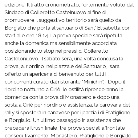
edizione. Il tratto cronometrato, fortemente voluto dal
Sindaco di Colleretto Castelnuovo al fine di
promuovere il suggestivo territorio sarà quello da
Borgiallo che porta al santuario di Sant’ Elisabetta con
start alle ore 18,14. La prova speciale sarà ripetuta
anche la domenica ma sensibilmente accorciata
posizionando lo stop nei pressi di Colleretto
Castelonuovo. Il sabato sera, una volta conclusa la
prova, al riordino, nel piazzale del Santuario, sarà
offerto un apericena di benvenuto per tutti i
concorrenti curato dal ristorante “Minichin”. Dopo il
riordino notturno a Ciriè, le ostilità riprenderanno la
domenica con la prova di Monastero e dopo una
sosta a Ciriè per riordino e assistenza, la carovana del
rally si sposterà in canavese per i parziali di Pratiglione
e Borgiallo. Un ultimo passaggio in assistenza che
precederà il rush finale, tre prove speciali affrontate
consecutivamente: Monastero, Pratiglione e Borgiallo