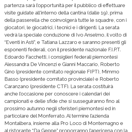
partenza sarà l’opportunità per il pubblico di effettuare
visite guidate all'interno della cantina (dalle 19), prima
della passerella che coinvolgerà tutte le squadre, con i
giocatori, le giocatrici, i tecnici e i dirigenti. La serata
vedrà la speciale conduzione di Ivo Anselmo, il volto di
“Eventi in Asti”, e Tatiana Lazzaro e saranno presenti gli
esponenti federali, con il presidente nazionale F.I.P.T.
Edoardo Facchetti, i consiglieri federali piemontesi
Alessandra De Vincenzi e Gianni Maccario, Roberto
Gino (presidente comitato regionale FIPT), Mimmo
Basso (presidente comitato provinciale) e Roberto
Caranzano (presidente CTF). La serata costituirà
anche l’occasione per conoscere i calendari dei
campionati e delle sfide che si susseguiranno fino al
prossimo autunno negli sferisteri piemontesi ed in
particolare del Monferrato. Al termine l’azienda
Montalbera, insieme alla Pro Loco di Montemagno e
al ristorante “Da Geppe” proporranno l’apericena con la