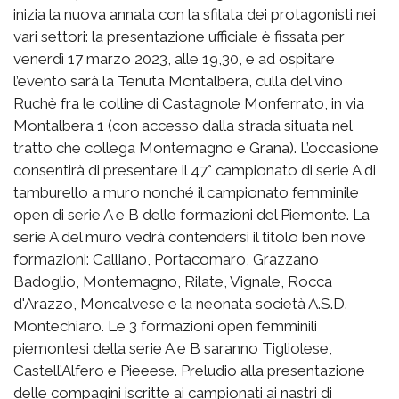
inizia la nuova annata con la sfilata dei protagonisti nei
vari settori: la presentazione ufficiale è fissata per
venerdì 17 marzo 2023, alle 19,30, e ad ospitare
l’evento sarà la Tenuta Montalbera, culla del vino
Ruchè fra le colline di Castagnole Monferrato, in via
Montalbera 1 (con accesso dalla strada situata nel
tratto che collega Montemagno e Grana). L’occasione
consentirà di presentare il 47° campionato di serie A di
tamburello a muro nonché il campionato femminile
open di serie A e B delle formazioni del Piemonte. La
serie A del muro vedrà contendersi il titolo ben nove
formazioni: Calliano, Portacomaro, Grazzano
Badoglio, Montemagno, Rilate, Vignale, Rocca
d'Arazzo, Moncalvese e la neonata società A.S.D.
Montechiaro. Le 3 formazioni open femminili
piemontesi della serie A e B saranno Tigliolese,
Castell’Alfero e Pieeese. Preludio alla presentazione
delle compagini iscritte ai campionati ai nastri di