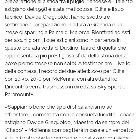
preparazione alla sfida tra il pugile irlandese e il talento
astigiano del 1998 è stata meticolosa: Oliha e il suo
tecnico, Davide Greguoldo, hanno svolto tre
settimane di preparazione in altura a Granada e un
mese di sparring a Palma di Maiorca. Rienttrati ad Asti
per alcuni giorni, i due astigiani sono in partenza in
queste ore alla volta di Dublino, teatro di quella che
rappresenta la più prestigiosa sfida della storia della
boxe piemontese (e non solo). A testimoniare il livello
della contesa, i record dei due atleti: 22-0 per Oliha,
con 10 ko, 20-0 per McKenna, con altrettanti ko.
L'incontro verrà trasmesso in diretta su Sky Sport e
Paramount+.
«Sappiamo bene che tipo di sfida andiamo ad
affrontare - commenta con la consueta lucidità il coach
astigiano Davide Greguoldo, Maestro da sempre del
“Chapo” - McKenna combagtterà in casa e un verdetto
ai punti potrebbe leggermente penalizzarci ma siamo