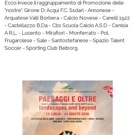
Ecco invece il raggruppamento di Promozione delle
"nostre". Girone D: Acqui F.C. Ssdarl - Annonese -
Arquatese Valli Borbera - Calcio Novese - Canelli 1922
- Castellazzo B.Da - Cbs Scuola Calcio A.S.D - Cenisia
A R.L. - Lucento - Mirafiori - Monferrato - Pol.
Frugarolese - Sale - Santostefanese - Spazio Talent
Soccer - Sporting Club Beiborg.