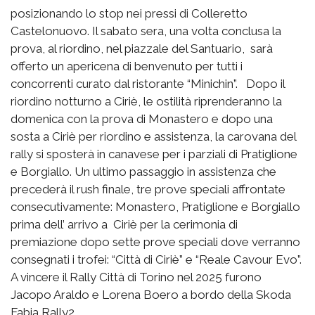
posizionando lo stop nei pressi di Colleretto
Castelonuovo. Il sabato sera, una volta conclusa la
prova, al riordino, nel piazzale del Santuario, sarà
offerto un apericena di benvenuto per tutti i
concorrenti curato dal ristorante “Minichin”. Dopo il
riordino notturno a Ciriè, le ostilità riprenderanno la
domenica con la prova di Monastero e dopo una
sosta a Ciriè per riordino e assistenza, la carovana del
rally si sposterà in canavese per i parziali di Pratiglione
e Borgiallo. Un ultimo passaggio in assistenza che
precederà il rush finale, tre prove speciali affrontate
consecutivamente: Monastero, Pratiglione e Borgiallo
prima dell’ arrivo a Ciriè per la cerimonia di
premiazione dopo sette prove speciali dove verranno
consegnati i trofei: “Città di Ciriè” e “Reale Cavour Evo”.
A vincere il Rally Città di Torino nel 2025 furono
Jacopo Araldo e Lorena Boero a bordo della Skoda
Fabia Rally2.