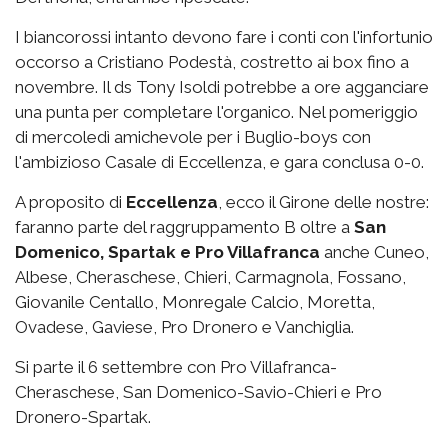
I biancorossi intanto devono fare i conti con l'infortunio
occorso a Cristiano Podestà, costretto ai box fino a
novembre. Il ds Tony Isoldi potrebbe a ore agganciare
una punta per completare l'organico. Nel pomeriggio
di mercoledì amichevole per i Buglio-boys con
l'ambizioso Casale di Eccellenza, e gara conclusa 0-0.
A proposito di
Eccellenza
, ecco il Girone delle nostre:
faranno parte del raggruppamento B oltre a
San
Domenico, Spartak e Pro Villafranca
anche Cuneo,
Albese, Cheraschese, Chieri, Carmagnola, Fossano,
Giovanile Centallo, Monregale Calcio, Moretta,
Ovadese, Gaviese, Pro Dronero e Vanchiglia.
Si parte il 6 settembre con Pro Villafranca-
Cheraschese, San Domenico-Savio-Chieri e Pro
Dronero-Spartak.