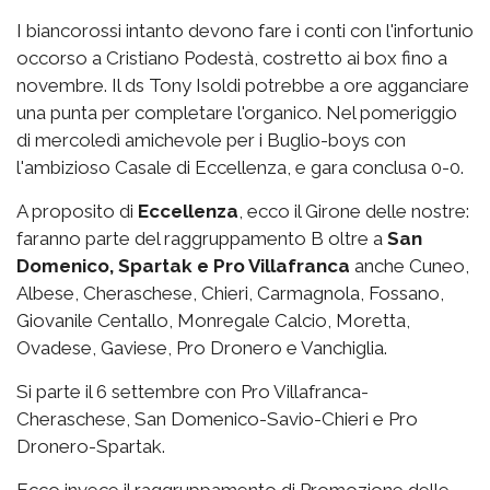
I biancorossi intanto devono fare i conti con l'infortunio
occorso a Cristiano Podestà, costretto ai box fino a
novembre. Il ds Tony Isoldi potrebbe a ore agganciare
una punta per completare l'organico. Nel pomeriggio
di mercoledì amichevole per i Buglio-boys con
l'ambizioso Casale di Eccellenza, e gara conclusa 0-0.
A proposito di
Eccellenza
, ecco il Girone delle nostre:
faranno parte del raggruppamento B oltre a
San
Domenico, Spartak e Pro Villafranca
anche Cuneo,
Albese, Cheraschese, Chieri, Carmagnola, Fossano,
Giovanile Centallo, Monregale Calcio, Moretta,
Ovadese, Gaviese, Pro Dronero e Vanchiglia.
Si parte il 6 settembre con Pro Villafranca-
Cheraschese, San Domenico-Savio-Chieri e Pro
Dronero-Spartak.
Ecco invece il raggruppamento di Promozione delle