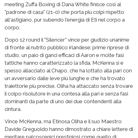
meeting Zuffa Boxing di Dana White finisce così al
"padrone di casa" (21-0) che porta più colpi rispetto
all'astigiano, pur subendo l'energia di Eti nel corpo a
corpo.
Dopo 12 round il "Silencer" vince per giudizio unanime
di fronte al nutrito pubblico irlandese: prime riprese di
studio, un paio di ganci efficaci di Aaron e molte fasi
tattiche hanno caratterizzato la sfida. McKenna si è
spesso allacciato al Chapo, che ha lottato alla pari con
un avversario dalle leve più lunghe e che ha trovato
traiettorie più precise. Oliha ha attaccato senza trovare
il colpo risolutore in una contesa alla pari e senza fasi
dominanti da parte di uno dei due contendenti alla
cintura.
Vince McKenna, ma Etinosa Oliha e il suo Maestro
Davide Greguoldo hanno dimostrato a chiare lettere di
meritare palcoscenici prestigiosi come quello di