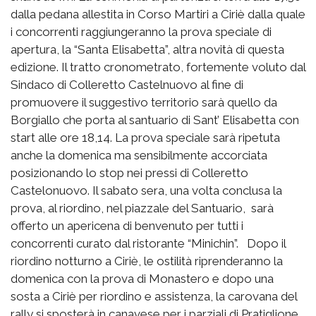
dalla pedana allestita in Corso Martiri a Ciriè dalla quale
i concorrenti raggiungeranno la prova speciale di
apertura, la “Santa Elisabetta”, altra novità di questa
edizione. Il tratto cronometrato, fortemente voluto dal
Sindaco di Colleretto Castelnuovo al fine di
promuovere il suggestivo territorio sarà quello da
Borgiallo che porta al santuario di Sant’ Elisabetta con
start alle ore 18,14. La prova speciale sarà ripetuta
anche la domenica ma sensibilmente accorciata
posizionando lo stop nei pressi di Colleretto
Castelonuovo. Il sabato sera, una volta conclusa la
prova, al riordino, nel piazzale del Santuario, sarà
offerto un apericena di benvenuto per tutti i
concorrenti curato dal ristorante “Minichin”. Dopo il
riordino notturno a Ciriè, le ostilità riprenderanno la
domenica con la prova di Monastero e dopo una
sosta a Ciriè per riordino e assistenza, la carovana del
rally si sposterà in canavese per i parziali di Pratiglione