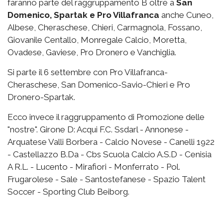
faranno parte del raggruppamento B oltre a
San
Domenico, Spartak e Pro Villafranca
anche Cuneo,
Albese, Cheraschese, Chieri, Carmagnola, Fossano,
Giovanile Centallo, Monregale Calcio, Moretta,
Ovadese, Gaviese, Pro Dronero e Vanchiglia.
Si parte il 6 settembre con Pro Villafranca-
Cheraschese, San Domenico-Savio-Chieri e Pro
Dronero-Spartak.
Ecco invece il raggruppamento di Promozione delle
"nostre". Girone D: Acqui F.C. Ssdarl - Annonese -
Arquatese Valli Borbera - Calcio Novese - Canelli 1922
- Castellazzo B.Da - Cbs Scuola Calcio A.S.D - Cenisia
A R.L. - Lucento - Mirafiori - Monferrato - Pol.
Frugarolese - Sale - Santostefanese - Spazio Talent
Soccer - Sporting Club Beiborg.