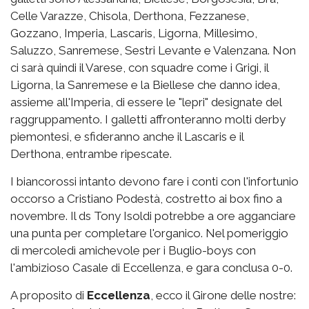
Celle Varazze, Chisola, Derthona, Fezzanese,
Gozzano, Imperia, Lascaris, Ligorna, Millesimo,
Saluzzo, Sanremese, Sestri Levante e Valenzana. Non
ci sarà quindi il Varese, con squadre come i Grigi, il
Ligorna, la Sanremese e la Biellese che danno idea,
assieme all'Imperia, di essere le "lepri" designate del
raggruppamento. I galletti affronteranno molti derby
piemontesi, e sfideranno anche il Lascaris e il
Derthona, entrambe ripescate.
I biancorossi intanto devono fare i conti con l'infortunio
occorso a Cristiano Podestà, costretto ai box fino a
novembre. Il ds Tony Isoldi potrebbe a ore agganciare
una punta per completare l'organico. Nel pomeriggio
di mercoledì amichevole per i Buglio-boys con
l'ambizioso Casale di Eccellenza, e gara conclusa 0-0.
A proposito di
Eccellenza
, ecco il Girone delle nostre: