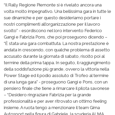
“Il Rally Regione Piemonte si è rivelato ancora una
volta molto impegnativo. Una bellissima gara in tutte le
sue dinamiche e per questo desideriamo portare i
nostri complimenti all’organizzazione per il lavoro
svolto” - esordiscono nel loro intervento Federico
Gangi e Fabrizia Pons, che poi proseguono dicendo –
“È stata una gara combattuta. La nostra prestazione è
andata in crescendo, con qualche problema di assetto
accusato durante la giornata di sabato, risolto poi al
termine della prima tappa. In seguito, il raggiungimento
della soddisfazione più grande, ovvero la vittoria nella
Power Stage ed il podio assoluto di Trofeo al termine
di una lunga gara” - proseguono Gangi e Pons, con un
pensiero finale che tiene a rimarcare il pilota savonese
– “Desidero ringraziare Fabrizia per la grande
professionalità e per aver ritrovato un ottimo feeling
insieme. A ruota tengo a menzionare il team Gima
Autosport nella figura di Gabriele, la scuderia ALMA