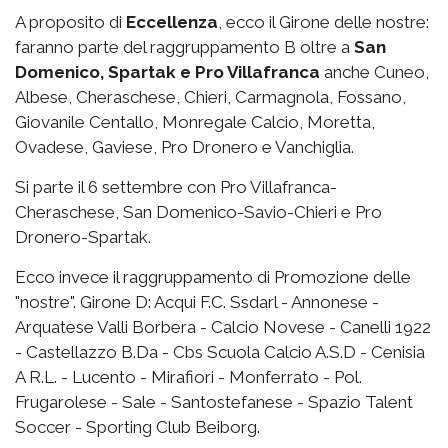
A proposito di
Eccellenza
, ecco il Girone delle nostre:
faranno parte del raggruppamento B oltre a
San
Domenico, Spartak e Pro Villafranca
anche Cuneo,
Albese, Cheraschese, Chieri, Carmagnola, Fossano,
Giovanile Centallo, Monregale Calcio, Moretta,
Ovadese, Gaviese, Pro Dronero e Vanchiglia.
Si parte il 6 settembre con Pro Villafranca-
Cheraschese, San Domenico-Savio-Chieri e Pro
Dronero-Spartak.
Ecco invece il raggruppamento di Promozione delle
"nostre". Girone D: Acqui F.C. Ssdarl - Annonese -
Arquatese Valli Borbera - Calcio Novese - Canelli 1922
- Castellazzo B.Da - Cbs Scuola Calcio A.S.D - Cenisia
A R.L. - Lucento - Mirafiori - Monferrato - Pol.
Frugarolese - Sale - Santostefanese - Spazio Talent
Soccer - Sporting Club Beiborg.