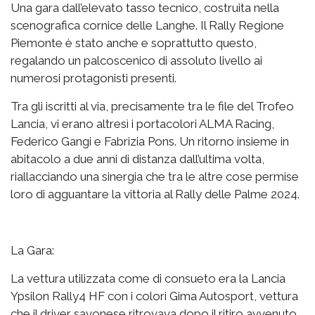
Una gara dall’elevato tasso tecnico, costruita nella
scenografica cornice delle Langhe. Il Rally Regione
Piemonte è stato anche e soprattutto questo,
regalando un palcoscenico di assoluto livello ai
numerosi protagonisti presenti.
Tra gli iscritti al via, precisamente tra le file del Trofeo
Lancia, vi erano altresì i portacolori ALMA Racing,
Federico Gangi e Fabrizia Pons. Un ritorno insieme in
abitacolo a due anni di distanza dall’ultima volta,
riallacciando una sinergia che tra le altre cose permise
loro di agguantare la vittoria al Rally delle Palme 2024.
La Gara:
La vettura utilizzata come di consueto era la Lancia
Ypsilon Rally4 HF con i colori Gima Autosport, vettura
che il driver savonese ritrovava dopo il ritiro avvenuto