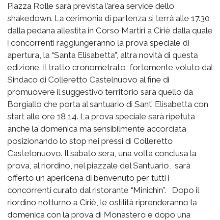
Piazza Rolle sarà prevista l’area service dello
shakedown. La cerimonia di partenza si terrà alle 17.30
dalla pedana allestita in Corso Martiri a Ciriè dalla quale
i concorrenti raggiungeranno la prova speciale di
apertura, la “Santa Elisabetta”, altra novità di questa
edizione. Il tratto cronometrato, fortemente voluto dal
Sindaco di Colleretto Castelnuovo al fine di
promuovere il suggestivo territorio sarà quello da
Borgiallo che porta al santuario di Sant’ Elisabetta con
start alle ore 18,14. La prova speciale sarà ripetuta
anche la domenica ma sensibilmente accorciata
posizionando lo stop nei pressi di Colleretto
Castelonuovo. Il sabato sera, una volta conclusa la
prova, al riordino, nel piazzale del Santuario, sarà
offerto un apericena di benvenuto per tutti i
concorrenti curato dal ristorante “Minichin”. Dopo il
riordino notturno a Ciriè, le ostilità riprenderanno la
domenica con la prova di Monastero e dopo una