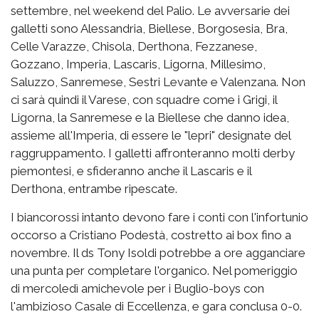
settembre, nel weekend del Palio. Le avversarie dei
galletti sono Alessandria, Biellese, Borgosesia, Bra,
Celle Varazze, Chisola, Derthona, Fezzanese,
Gozzano, Imperia, Lascaris, Ligorna, Millesimo,
Saluzzo, Sanremese, Sestri Levante e Valenzana. Non
ci sarà quindi il Varese, con squadre come i Grigi, il
Ligorna, la Sanremese e la Biellese che danno idea,
assieme all'Imperia, di essere le "lepri" designate del
raggruppamento. I galletti affronteranno molti derby
piemontesi, e sfideranno anche il Lascaris e il
Derthona, entrambe ripescate.
I biancorossi intanto devono fare i conti con l'infortunio
occorso a Cristiano Podestà, costretto ai box fino a
novembre. Il ds Tony Isoldi potrebbe a ore agganciare
una punta per completare l'organico. Nel pomeriggio
di mercoledì amichevole per i Buglio-boys con
l'ambizioso Casale di Eccellenza, e gara conclusa 0-0.