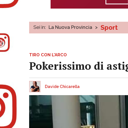
Sport
Sei in:
La Nuova Provincia
>
TIRO CON L'ARCO
Pokerissimo di astig
Davide Chicarella