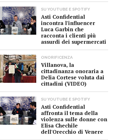
SU YOUTUBE E SPOTIFY
Asti Confidential
incontra l'influencer
Luca Garbin che
racconta i clienti più
assurdi dei supermercati
ONORIFICENZA
Villanova, la
cittadinanza onoraria a
Delia Cortese voluta dai
cittadini (VIDEO)
SU YOUTUBE E SPOTIFY
Asti Confidential
affronta il tema della
violenza sulle donne con
Elisa Chechile
dell'Orecchio di Venere