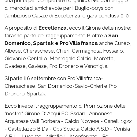
una punta per completare l'organico. Nel pomeriggio
di mercoledì amichevole per i Buglio-boys con
l'ambizioso Casale di Eccellenza, e gara conclusa 0-0.
A proposito di
Eccellenza
, ecco il Girone delle nostre:
faranno parte del raggruppamento B oltre a
San
Domenico, Spartak e Pro Villafranca
anche Cuneo,
Albese, Cheraschese, Chieri, Carmagnola, Fossano,
Giovanile Centallo, Monregale Calcio, Moretta,
Ovadese, Gaviese, Pro Dronero e Vanchiglia.
Si parte il 6 settembre con Pro Villafranca-
Cheraschese, San Domenico-Savio-Chieri e Pro
Dronero-Spartak.
Ecco invece il raggruppamento di Promozione delle
"nostre". Girone D: Acqui F.C. Ssdarl - Annonese -
Arquatese Valli Borbera - Calcio Novese - Canelli 1922
- Castellazzo B.Da - Cbs Scuola Calcio A.S.D - Cenisia
A R.L. - Lucento - Mirafiori - Monferrato - Pol.