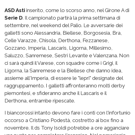
ASD Asti
inserito, come lo scorso anno, nel Girone A di
Serie D
. Il campionato partirà la prima settimana di
settembre, nel weekend del Palio. Le avversarie dei
galletti sono Alessandria, Biellese, Borgosesia, Bra,
Celle Varazze, Chisola, Derthona, Fezzanese,
Gozzano, Imperia, Lascaris, Ligorna, Millesimo,
Saluzzo, Sanremese, Sestri Levante e Valenzana. Non
ci sarà quindi il Varese, con squadre come i Grigi, il
Ligorna, la Sanremese e la Biellese che danno idea,
assieme all'Imperia, di essere le "lepri" designate del
raggruppamento. I galletti affronteranno molti derby
piemontesi, e sfideranno anche il Lascaris e il
Derthona, entrambe ripescate.
I biancorossi intanto devono fare i conti con l'infortunio
occorso a Cristiano Podestà, costretto ai box fino a
novembre. Il ds Tony Isoldi potrebbe a ore agganciare