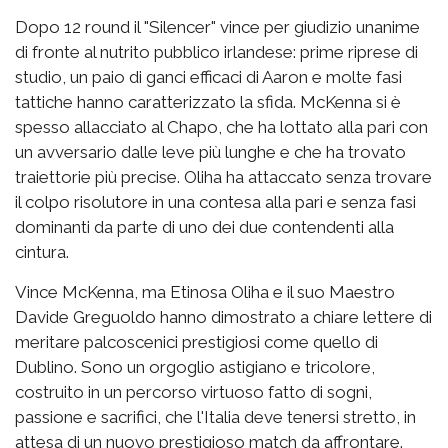
Dopo 12 round il "Silencer" vince per giudizio unanime
di fronte al nutrito pubblico irlandese: prime riprese di
studio, un paio di ganci efficaci di Aaron e molte fasi
tattiche hanno caratterizzato la sfida. McKenna si è
spesso allacciato al Chapo, che ha lottato alla pari con
un avversario dalle leve più lunghe e che ha trovato
traiettorie più precise. Oliha ha attaccato senza trovare
il colpo risolutore in una contesa alla pari e senza fasi
dominanti da parte di uno dei due contendenti alla
cintura.
Vince McKenna, ma Etinosa Oliha e il suo Maestro
Davide Greguoldo hanno dimostrato a chiare lettere di
meritare palcoscenici prestigiosi come quello di
Dublino. Sono un orgoglio astigiano e tricolore,
costruito in un percorso virtuoso fatto di sogni,
passione e sacrifici, che l'Italia deve tenersi stretto, in
attesa di un nuovo prestigioso match da affrontare.