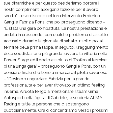
sue dinamiche e per questo desideriamo portare i
nostri complimenti all’organizzazione per il lavoro
svolto” - esordiscono nel loro intervento Federico
Gangi e Fabrizia Pons, che poi proseguono dicendo –
“È stata una gara combattuta. La nostra prestazione è
andata in crescendo, con qualche problema di assetto
accusato durante la giornata di sabato, risolto poi al
termine della prima tappa. In seguito, il raggiungimento
della soddisfazione più grande, ovvero la vittoria nella
Power Stage ed il podio assoluto di Trofeo al termine
di una lunga gara” - proseguono Gangi e Pons, con un
pensiero finale che tiene a rimarcare il pilota savonese
– “Desidero ringraziare Fabrizia per la grande
professionalità e per aver ritrovato un ottimo feeling
insieme. A ruota tengo a menzionare il team Gima
Autosport nella figura di Gabriele, la scuderia ALMA
Racing e tutte le persone che ci sostengono
quotidianamente. Ora ci concentriamo verso i prossimi