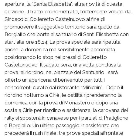
apertura, la “Santa Elisabetta”, altra novità di questa
edizione. Il tratto cronometrato, fortemente voluto dal
Sindaco di Colleretto Castelnuovo al fine di
promuovere il suggestivo territorio sarà quello da
Borgiallo che porta al santuario di Sant’ Elisabetta con
start alle ore 18,14. La prova speciale sarà ripetuta
anche la domenica ma sensibilmente accorciata
posizionando lo stop nei pressi di Colleretto
Castelonuovo. Il sabato sera, una volta conclusa la
prova, al riordino, nel piazzale del Santuario, sarà
offerto un apericena di benvenuto per tutti i
concorrenti curato dal ristorante “Minichin”. Dopo il
riordino notturno a Ciriè, le ostilità riprenderanno la
domenica con la prova di Monastero e dopo una
sosta a Ciriè per riordino e assistenza, la carovana del
rally si sposterà in canavese per i parziali di Pratiglione
e Borgiallo. Un ultimo passaggio in assistenza che
precederà il rush finale, tre prove speciali affrontate