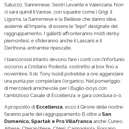
Saluzzo, Sanremese, Sestri Levante e Valenzana. Non
ci sarà quindi il Varese, con squadre come i Grigi, il
Ligorna, la Sanremese e la Biellese che danno idea,
assieme all'Imperia, di essere le "lepri" designate del
raggruppamento. I galletti affronteranno molti derby
piemontesi, e sfideranno anche il Lascaris e il
Derthona, entrambe ripescate.
I biancorossi intanto devono fare i conti con l'infortunio
occorso a Cristiano Podestà, costretto ai box fino a
novembre. Il ds Tony Isoldi potrebbe a ore agganciare
una punta per completare l'organico. Nel pomeriggio
di mercoledì amichevole per i Buglio-boys con
l'ambizioso Casale di Eccellenza, e gara conclusa 0-0.
A proposito di
Eccellenza
, ecco il Girone delle nostre:
faranno parte del raggruppamento B oltre a
San
Domenico, Spartak e Pro Villafranca
anche Cuneo,
Albese, Cheraschese, Chieri, Carmagnola, Fossano,