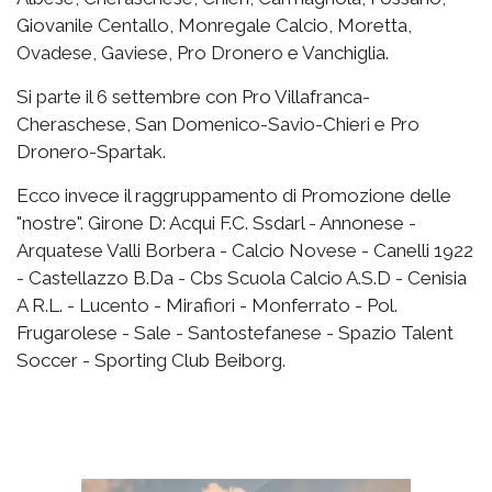
Giovanile Centallo, Monregale Calcio, Moretta,
Ovadese, Gaviese, Pro Dronero e Vanchiglia.
Si parte il 6 settembre con Pro Villafranca-
Cheraschese, San Domenico-Savio-Chieri e Pro
Dronero-Spartak.
Ecco invece il raggruppamento di Promozione delle
"nostre". Girone D: Acqui F.C. Ssdarl - Annonese -
Arquatese Valli Borbera - Calcio Novese - Canelli 1922
- Castellazzo B.Da - Cbs Scuola Calcio A.S.D - Cenisia
A R.L. - Lucento - Mirafiori - Monferrato - Pol.
Frugarolese - Sale - Santostefanese - Spazio Talent
Soccer - Sporting Club Beiborg.