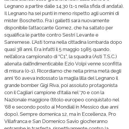
Legnano a partire dalle 14,30 (1-1 nella sfida di andata).
Il Legnano ha sei punti in meno rispetto agli uomini di
mister Boschetto. Fra i galletti sarà nuovamente
disponibile l’attaccante Gomez, che ha saltato per
squalifica le partite contro Sestri Levante e
Sanremese. L’Asti torna nella cittadina lombarda dopo
quasi 38 anni. Era infatti il 5 maggio 1985 quando,
nell’allora campionato di “C1”, la squadra (Asti T.S.C.)
allenata dall’indimenticabile Ezio Volpi venne sconfitta
di misura (0-1). Ricordiamo che nella prima metà degli
anni ‘60 aveva indossato la maglia lilla del Legnano il
grande bomber Gigi Riva, poi assoluto protagonista
con il Cagliari campione d’Italia nel ‘70 e con la
Nazionale maggiore (titolo europeo conquistato nel
‘68 e secondo posto ai Mondiali in Messico due anni
dopo). Sempre domenica 12, ma in Eccellenza, Pro
Villafranca e San Domenico Savio giocheranno
entrambe in trasferta, rispettivamente contro la