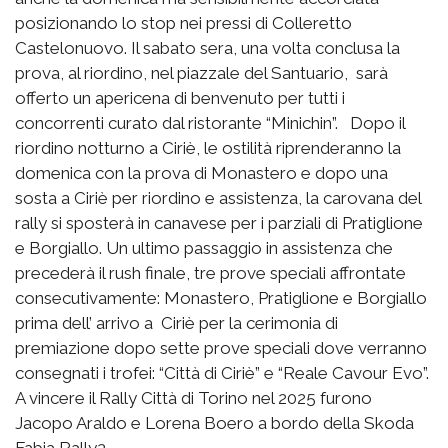
posizionando lo stop nei pressi di Colleretto
Castelonuovo. Il sabato sera, una volta conclusa la
prova, al riordino, nel piazzale del Santuario, sarà
offerto un apericena di benvenuto per tutti i
concorrenti curato dal ristorante “Minichin”. Dopo il
riordino notturno a Ciriè, le ostilità riprenderanno la
domenica con la prova di Monastero e dopo una
sosta a Ciriè per riordino e assistenza, la carovana del
rally si sposterà in canavese per i parziali di Pratiglione
e Borgiallo. Un ultimo passaggio in assistenza che
precederà il rush finale, tre prove speciali affrontate
consecutivamente: Monastero, Pratiglione e Borgiallo
prima dell’ arrivo a Ciriè per la cerimonia di
premiazione dopo sette prove speciali dove verranno
consegnati i trofei: “Città di Ciriè” e “Reale Cavour Evo”.
A vincere il Rally Città di Torino nel 2025 furono
Jacopo Araldo e Lorena Boero a bordo della Skoda