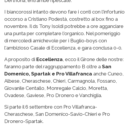
Derthona, entrambe ripescate.
I biancorossi intanto devono fare i conti con l'infortunio
occorso a Cristiano Podestà, costretto ai box fino a
novembre. Il ds Tony Isoldi potrebbe a ore agganciare
una punta per completare l'organico. Nel pomeriggio
di mercoledì amichevole per i Buglio-boys con
l'ambizioso Casale di Eccellenza, e gara conclusa 0-0.
A proposito di
Eccellenza
, ecco il Girone delle nostre:
faranno parte del raggruppamento B oltre a
San
Domenico, Spartak e Pro Villafranca
anche Cuneo,
Albese, Cheraschese, Chieri, Carmagnola, Fossano,
Giovanile Centallo, Monregale Calcio, Moretta,
Ovadese, Gaviese, Pro Dronero e Vanchiglia.
Si parte il 6 settembre con Pro Villafranca-
Cheraschese, San Domenico-Savio-Chieri e Pro
Dronero-Spartak.