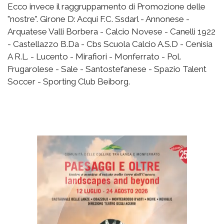
Ecco invece il raggruppamento di Promozione delle
"nostre". Girone D: Acqui F.C. Ssdarl - Annonese -
Arquatese Valli Borbera - Calcio Novese - Canelli 1922
- Castellazzo B.Da - Cbs Scuola Calcio A.S.D - Cenisia
A R.L. - Lucento - Mirafiori - Monferrato - Pol.
Frugarolese - Sale - Santostefanese - Spazio Talent
Soccer - Sporting Club Beiborg.