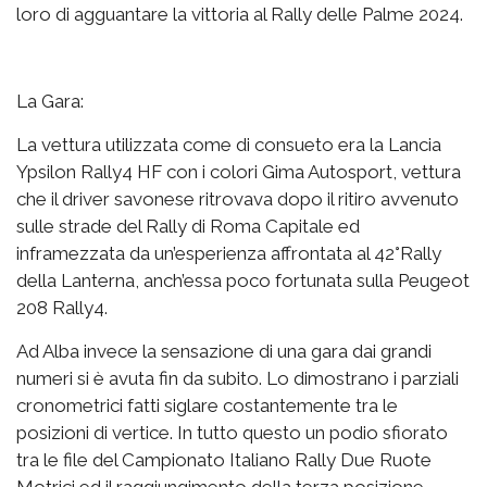
loro di agguantare la vittoria al Rally delle Palme 2024.
La Gara:
La vettura utilizzata come di consueto era la Lancia
Ypsilon Rally4 HF con i colori Gima Autosport, vettura
che il driver savonese ritrovava dopo il ritiro avvenuto
sulle strade del Rally di Roma Capitale ed
inframezzata da un’esperienza affrontata al 42°Rally
della Lanterna, anch’essa poco fortunata sulla Peugeot
208 Rally4.
Ad Alba invece la sensazione di una gara dai grandi
numeri si è avuta fin da subito. Lo dimostrano i parziali
cronometrici fatti siglare costantemente tra le
posizioni di vertice. In tutto questo un podio sfiorato
tra le file del Campionato Italiano Rally Due Ruote
Motrici ed il raggiungimento della terza posizione