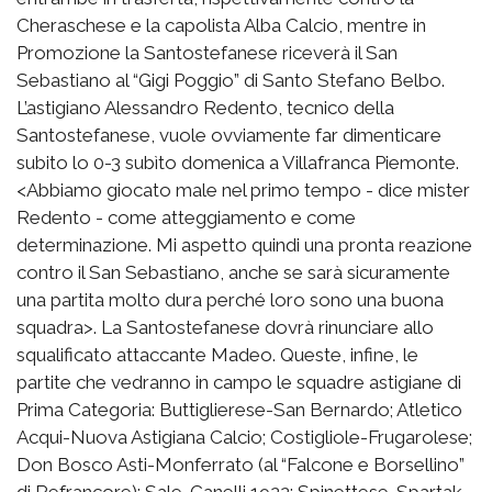
Cheraschese e la capolista Alba Calcio, mentre in
Promozione la Santostefanese riceverà il San
Sebastiano al “Gigi Poggio” di Santo Stefano Belbo.
L’astigiano Alessandro Redento, tecnico della
Santostefanese, vuole ovviamente far dimenticare
subito lo 0-3 subìto domenica a Villafranca Piemonte.
<Abbiamo giocato male nel primo tempo - dice mister
Redento - come atteggiamento e come
determinazione. Mi aspetto quindi una pronta reazione
contro il San Sebastiano, anche se sarà sicuramente
una partita molto dura perché loro sono una buona
squadra>. La Santostefanese dovrà rinunciare allo
squalificato attaccante Madeo. Queste, infine, le
partite che vedranno in campo le squadre astigiane di
Prima Categoria: Buttiglierese-San Bernardo; Atletico
Acqui-Nuova Astigiana Calcio; Costigliole-Frugarolese;
Don Bosco Asti-Monferrato (al “Falcone e Borsellino”
di Refrancore); Sale-Canelli 1922; Spinettese-Spartak