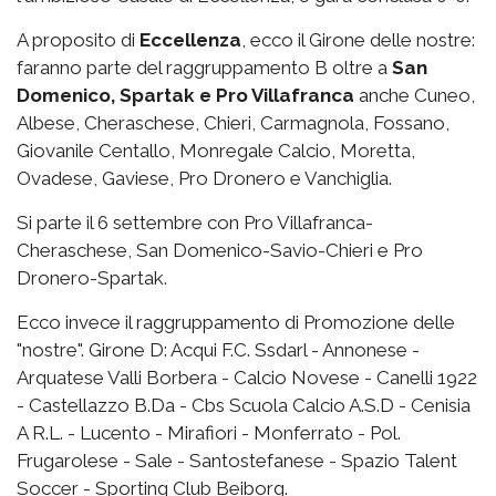
A proposito di
Eccellenza
, ecco il Girone delle nostre:
faranno parte del raggruppamento B oltre a
San
Domenico, Spartak e Pro Villafranca
anche Cuneo,
Albese, Cheraschese, Chieri, Carmagnola, Fossano,
Giovanile Centallo, Monregale Calcio, Moretta,
Ovadese, Gaviese, Pro Dronero e Vanchiglia.
Si parte il 6 settembre con Pro Villafranca-
Cheraschese, San Domenico-Savio-Chieri e Pro
Dronero-Spartak.
Ecco invece il raggruppamento di Promozione delle
"nostre". Girone D: Acqui F.C. Ssdarl - Annonese -
Arquatese Valli Borbera - Calcio Novese - Canelli 1922
- Castellazzo B.Da - Cbs Scuola Calcio A.S.D - Cenisia
A R.L. - Lucento - Mirafiori - Monferrato - Pol.
Frugarolese - Sale - Santostefanese - Spazio Talent
Soccer - Sporting Club Beiborg.