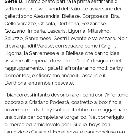
Serie D
. Il campionato partirà la prima settimana di
settembre, nel weekend del Palio. Le avversarie dei
galletti sono Alessandria, Biellese, Borgosesia, Bra,
Celle Varazze, Chisola, Derthona, Fezzanese,
Gozzano, Imperia, Lascaris, Ligorna, Millesimo,
Saluzzo, Sanremese, Sestri Levante e Valenzana. Non
ci sarà quindi il Varese, con squadre come i Grigi, il
Ligorna, la Sanremese e la Biellese che danno idea,
assieme all'Imperia, di essere le "lepri" designate del
raggruppamento. I galletti affronteranno molti derby
piemontesi, e sfideranno anche il Lascaris e il
Derthona, entrambe ripescate.
I biancorossi intanto devono fare i conti con l'infortunio
occorso a Cristiano Podestà, costretto ai box fino a
novembre. Il ds Tony Isoldi potrebbe a ore agganciare
una punta per completare l'organico. Nel pomeriggio
di mercoledì amichevole per i Buglio-boys con
l'ambizioso Casale di Eccellenza, e gara conclusa 0-0.