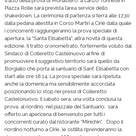
tratto della prova di Monastero, a Lanzo Torinese in
Piazza Rolle sarà prevista l’area service dello
shakedown. La cerimonia di partenza si terrà alle 17.30
dalla pedana allestita in Corso Martiri a Ciriè dalla quale
i concorrenti raggiungeranno la prova speciale di
apertura, la “Santa Elisabetta”, altra novità di questa
edizione. Il tratto cronometrato, fortemente voluto dal
Sindaco di Colleretto Castelnuovo al fine di
promuovere il suggestivo territorio sarà quello da
Borgiallo che porta al santuario di Sant’ Elisabetta con
start alle ore 18,14. La prova speciale sarà ripetuta
anche la domenica ma sensibilmente accorciata
posizionando lo stop nei pressi di Colleretto
Castelonuovo. Il sabato sera, una volta conclusa la
prova, al riordino, nel piazzale del Santuario, sarà
offerto un apericena di benvenuto per tutti i
concorrenti curato dal ristorante “Minichin”. Dopo il
riordino notturno a Ciriè, le ostilità riprenderanno la