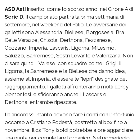
ASD Asti
inserito, come lo scorso anno, nel Girone A di
Serie D
. Il campionato partirà la prima settimana di
settembre, nel weekend del Palio. Le avversarie dei
galletti sono Alessandria, Biellese, Borgosesia, Bra,
Celle Varazze, Chisola, Derthona, Fezzanese,
Gozzano, Imperia, Lascaris, Ligorna, Millesimo,
Saluzzo, Sanremese, Sestri Levante e Valenzana. Non
ci sarà quindi il Varese, con squadre come i Grigi, il
Ligorna, la Sanremese e la Biellese che danno idea,
assieme all'Imperia, di essere le "lepri" designate del
raggruppamento. I galletti affronteranno molti derby
piemontesi, e sfideranno anche il Lascaris e il
Derthona, entrambe ripescate.
I biancorossi intanto devono fare i conti con l'infortunio
occorso a Cristiano Podestà, costretto ai box fino a
novembre. Il ds Tony Isoldi potrebbe a ore agganciare
una punta per completare l'organico. Nel pomeriggio