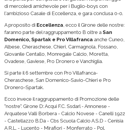
di mercoledì amichevole per i Buglio-boys con
l'ambizioso Casale di Eccellenza, e gara conclusa 0-0.
A proposito di
Eccellenza
, ecco il Girone delle nostre:
faranno parte del raggruppamento B oltre a
San
Domenico, Spartak e Pro Villafranca
anche Cuneo,
Albese, Cheraschese, Chieri, Carmagnola, Fossano,
Giovanile Centallo, Monregale Calcio, Moretta,
Ovadese, Gaviese, Pro Dronero e Vanchiglia.
Si parte il 6 settembre con Pro Villafranca-
Cheraschese, San Domenico-Savio-Chieri e Pro
Dronero-Spartak.
Ecco invece il raggruppamento di Promozione delle
"nostre". Girone D: Acqui F.C. Ssdarl - Annonese -
Arquatese Valli Borbera - Calcio Novese - Canelli 1922
- Castellazzo B.Da - Cbs Scuola Calcio A.S.D - Cenisia
A R.L. - Lucento - Mirafiori - Monferrato - Pol.