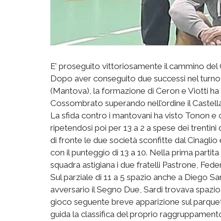
E’ proseguito vittoriosamente il cammino del 
Dopo aver conseguito due successi nel turn
(Mantova), la formazione di Ceron e Viotti ha 
Cossombrato superando nell’ordine il Castell
La sfida contro i mantovani ha visto Tonon e 
ripetendosi poi per 13 a 2 a spese dei trentini
di fronte le due società sconfitte dal Cinaglio
con il punteggio di 13 a 10. Nella prima partit
squadra astigiana i due fratelli Pastrone, F
Sul parziale di 11 a 5 spazio anche a Diego Sar
avversario il Segno Due, Sardi trovava spazio s
gioco seguente breve apparizione sul parquet
guida la classifica del proprio raggruppament