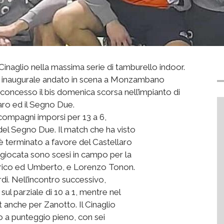
Cinaglio nella massima serie di tamburello indoor.
o inaugurale andato in scena a Monzambano
concesso il bis domenica scorsa nell’impianto di
aro ed il Segno Due.
compagni imporsi per 13 a 6,
 del Segno Due. Il match che ha visto
 è terminato a favore del Castellaro
a giocata sono scesi in campo per la
ederico ed Umberto, e Lorenzo Tonon.
di. Nell’incontro successivo,
ul parziale di 10 a 1, mentre nel
 anche per Zanotto. Il Cinaglio
o a punteggio pieno, con sei