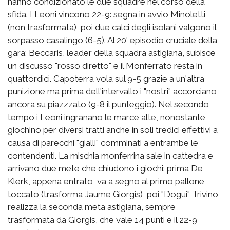
hanno condizionato le due squadre nel corso della
sfida. I Leoni vincono 22-9: segna in avvio Minoletti
(non trasformata), poi due calci degli isolani valgono il
sorpasso casalingo (6-5). Al 20' episodio cruciale della
gara: Beccaris, leader della squadra astigiana, subisce
un discusso "rosso diretto" e il Monferrato resta in
quattordici. Capoterra vola sul 9-5 grazie a un'altra
punizione ma prima dell'intervallo i "nostri" accorciano
ancora su piazzzato (9-8 il punteggio). Nel secondo
tempo i Leoni ingranano le marce alte, nonostante
giochino per diversi tratti anche in soli tredici effettivi a
causa di parecchi "gialli" comminati a entrambe le
contendenti. La mischia monferrina sale in cattedra e
arrivano due mete che chiudono i giochi: prima De
Klerk, appena entrato, va a segno al primo pallone
toccato (trasforma Jaume Giorgis), poi "Dogui" Trivino
realizza la seconda meta astigiana, sempre
trasformata da Giorgis, che vale 14 punti e il 22-9