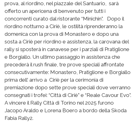
prova, al riordino, nel piazzale del Santuario, sarà
offerto un apericena di benvenuto per tutti i
concorrenti curato dal ristorante “Minichin”. Dopo il
riordino notturno a Ciriè, le ostilità riprenderanno la
domenica con la prova di Monastero e dopo una
sosta a Ciriè per riordino e assistenza, la carovana del
rally si sposterà in canavese per i parziali di Pratiglione
e Borgiallo. Un ultimo passaggio in assistenza che
precederà il rush finale, tre prove speciali affrontate
consecutivamente: Monastero, Pratiglione e Borgiallo
prima dell’ arrivo a Ciriè per la cerimonia di
premiazione dopo sette prove speciali dove verranno
consegnati i trofei: “Città di Ciriè” e “Reale Cavour Evo”.
A vincere il Rally Città di Torino nel 2025 furono
Jacopo Araldo e Lorena Boero a bordo della Skoda
Fabia Rally2.