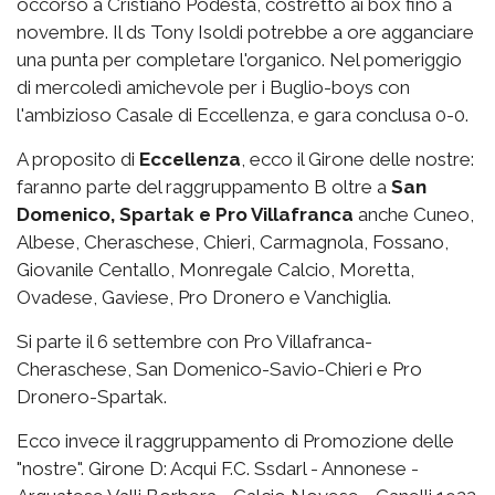
occorso a Cristiano Podestà, costretto ai box fino a
novembre. Il ds Tony Isoldi potrebbe a ore agganciare
una punta per completare l'organico. Nel pomeriggio
di mercoledì amichevole per i Buglio-boys con
l'ambizioso Casale di Eccellenza, e gara conclusa 0-0.
A proposito di
Eccellenza
, ecco il Girone delle nostre:
faranno parte del raggruppamento B oltre a
San
Domenico, Spartak e Pro Villafranca
anche Cuneo,
Albese, Cheraschese, Chieri, Carmagnola, Fossano,
Giovanile Centallo, Monregale Calcio, Moretta,
Ovadese, Gaviese, Pro Dronero e Vanchiglia.
Si parte il 6 settembre con Pro Villafranca-
Cheraschese, San Domenico-Savio-Chieri e Pro
Dronero-Spartak.
Ecco invece il raggruppamento di Promozione delle
"nostre". Girone D: Acqui F.C. Ssdarl - Annonese -