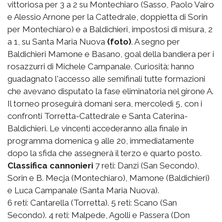
vittoriosa per 3 a 2 su Montechiaro (Sasso, Paolo Vairo
e Alessio Arnone per la Cattedrale, doppietta di Sorin
per Montechiaro) e a Baldichieri, impostosi di misura, 2
a 1, su Santa Maria Nuova
(foto)
. A segno per
Baldichieri Mamone e Basano, goal della bandiera per i
rosazzurri di Michele Campanale. Curiosità: hanno
guadagnato l'accesso alle semifinali tutte formazioni
che avevano disputato la fase eliminatoria nel girone A.
Il torneo proseguirà domani sera, mercoledì 5, con i
confronti Torretta-Cattedrale e Santa Caterina-
Baldichieri. Le vincenti accederanno alla finale in
programma domenica 9 alle 20, immediatamente
dopo la sfida che assegnerà il terzo e quarto posto.
Classifica cannonieri
7 reti: Danzi (San Secondo),
Sorin e B. Mecja (Montechiaro), Mamone (Baldichieri)
e Luca Campanale (Santa Maria Nuova).
6 reti: Cantarella (Torretta). 5 reti: Scano (San
Secondo). 4 reti: Malpede, Agolli e Passera (Don