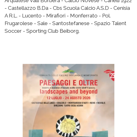
Arquatese Valli Borbera - Calcio Novese - Canelli 1922
- Castellazzo B.Da - Cbs Scuola Calcio A.S.D - Cenisia
A R.L. - Lucento - Mirafiori - Monferrato - Pol.
Frugarolese - Sale - Santostefanese - Spazio Talent
Soccer - Sporting Club Beiborg.