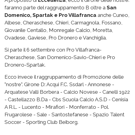
A proposito di
Eccellenza
, ecco il Girone delle nostre:
faranno parte del raggruppamento B oltre a
San
Domenico, Spartak e Pro Villafranca
anche Cuneo,
Albese, Cheraschese, Chieri, Carmagnola, Fossano,
Giovanile Centallo, Monregale Calcio, Moretta,
Ovadese, Gaviese, Pro Dronero e Vanchiglia.
Si parte il 6 settembre con Pro Villafranca-
Cheraschese, San Domenico-Savio-Chieri e Pro
Dronero-Spartak.
Ecco invece il raggruppamento di Promozione delle
"nostre". Girone D: Acqui F.C. Ssdarl - Annonese -
Arquatese Valli Borbera - Calcio Novese - Canelli 1922
- Castellazzo B.Da - Cbs Scuola Calcio A.S.D - Cenisia
A R.L. - Lucento - Mirafiori - Monferrato - Pol.
Frugarolese - Sale - Santostefanese - Spazio Talent
Soccer - Sporting Club Beiborg.