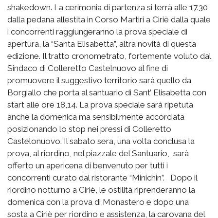
shakedown. La cerimonia di partenza si terrà alle 17.30
dalla pedana allestita in Corso Martiri a Ciriè dalla quale
i concorrenti raggiungeranno la prova speciale di
apertura, la “Santa Elisabetta”, altra novità di questa
edizione. Il tratto cronometrato, fortemente voluto dal
Sindaco di Colleretto Castelnuovo al fine di
promuovere il suggestivo territorio sarà quello da
Borgiallo che porta al santuario di Sant’ Elisabetta con
start alle ore 18,14. La prova speciale sarà ripetuta
anche la domenica ma sensibilmente accorciata
posizionando lo stop nei pressi di Colleretto
Castelonuovo. Il sabato sera, una volta conclusa la
prova, al riordino, nel piazzale del Santuario, sarà
offerto un apericena di benvenuto per tutti i
concorrenti curato dal ristorante “Minichin”. Dopo il
riordino notturno a Ciriè, le ostilità riprenderanno la
domenica con la prova di Monastero e dopo una
sosta a Ciriè per riordino e assistenza, la carovana del