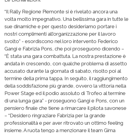
“Il Rally Regione Piemonte si è rivelato ancora una
volta molto impegnativo. Una bellissima gara in tutte le
sue dinamiche e per questo desideriamo portare i
nostri complimenti all’organizzazione per il lavoro
svolto” - esordiscono nel loro intervento Federico
Gangi e Fabrizia Pons, che poi proseguono dicendo –
“È stata una gara combattuta. La nostra prestazione è
andata in crescendo, con qualche problema di assetto
accusato durante la giornata di sabato, risolto poi al
termine della prima tappa. In seguito, il raggiungimento
della soddisfazione più grande, ovvero la vittoria nella
Power Stage ed il podio assoluto di Trofeo al termine
di una lunga gara” - proseguono Gangi e Pons, con un
pensiero finale che tiene a rimarcare il pilota savonese
– “Desidero ringraziare Fabrizia per la grande
professionalità e per aver ritrovato un ottimo feeling
insieme. A ruota tengo a menzionare il team Gima