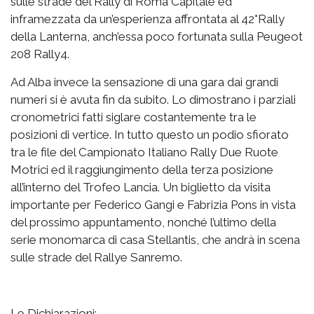
sulle strade del Rally di Roma Capitale ed
inframezzata da un’esperienza affrontata al 42°Rally
della Lanterna, anch’essa poco fortunata sulla Peugeot
208 Rally4.
Ad Alba invece la sensazione di una gara dai grandi
numeri si è avuta fin da subito. Lo dimostrano i parziali
cronometrici fatti siglare costantemente tra le
posizioni di vertice. In tutto questo un podio sfiorato
tra le file del Campionato Italiano Rally Due Ruote
Motrici ed il raggiungimento della terza posizione
all’interno del Trofeo Lancia. Un biglietto da visita
importante per Federico Gangi e Fabrizia Pons in vista
del prossimo appuntamento, nonché l’ultimo della
serie monomarca di casa Stellantis, che andrà in scena
sulle strade del Rallye Sanremo.
Le Dichiarazioni: