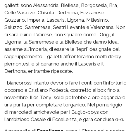
galletti sono Alessandria, Biellese, Borgosesia, Bra,
Celle Varazze, Chisola, Derthona, Fezzanese,
Gozzano, Imperia, Lascaris, Ligorna, Millesimo,
Saluzzo, Sanremese, Sestri Levante e Valenzana. Non
ci sarà quindi il Varese, con squadre come i Grigi, il
Ligorna, la Sanremese e la Biellese che danno idea,
assieme all'Imperia, di essere le "lepri" designate del
raggruppamento. I galletti affronteranno molti derby
piemontesi, e sfideranno anche il Lascaris e il
Derthona, entrambe ripescate.
I biancorossi intanto devono fare i conti con l'infortunio
occorso a Cristiano Podestà, costretto ai box fino a
novembre. Il ds Tony Isoldi potrebbe a ore agganciare
una punta per completare l'organico. Nel pomeriggio
di mercoledì amichevole per i Buglio-boys con
l'ambizioso Casale di Eccellenza, e gara conclusa 0-0.