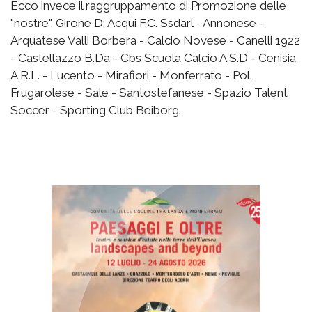
Ecco invece il raggruppamento di Promozione delle
"nostre". Girone D: Acqui F.C. Ssdarl - Annonese -
Arquatese Valli Borbera - Calcio Novese - Canelli 1922
- Castellazzo B.Da - Cbs Scuola Calcio A.S.D - Cenisia
A R.L. - Lucento - Mirafiori - Monferrato - Pol.
Frugarolese - Sale - Santostefanese - Spazio Talent
Soccer - Sporting Club Beiborg.