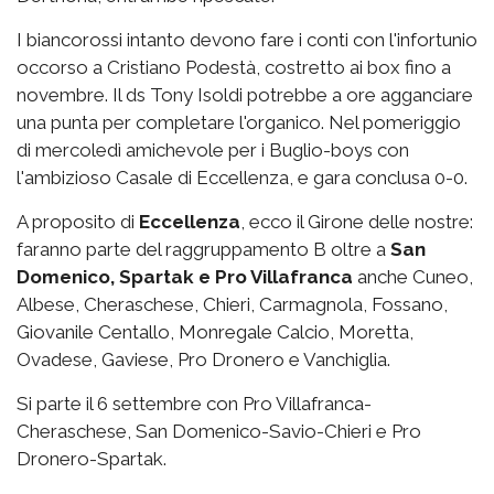
I biancorossi intanto devono fare i conti con l'infortunio
occorso a Cristiano Podestà, costretto ai box fino a
novembre. Il ds Tony Isoldi potrebbe a ore agganciare
una punta per completare l'organico. Nel pomeriggio
di mercoledì amichevole per i Buglio-boys con
l'ambizioso Casale di Eccellenza, e gara conclusa 0-0.
A proposito di
Eccellenza
, ecco il Girone delle nostre:
faranno parte del raggruppamento B oltre a
San
Domenico, Spartak e Pro Villafranca
anche Cuneo,
Albese, Cheraschese, Chieri, Carmagnola, Fossano,
Giovanile Centallo, Monregale Calcio, Moretta,
Ovadese, Gaviese, Pro Dronero e Vanchiglia.
Si parte il 6 settembre con Pro Villafranca-
Cheraschese, San Domenico-Savio-Chieri e Pro
Dronero-Spartak.