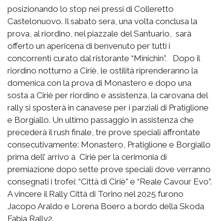
posizionando lo stop nei pressi di Colleretto
Castelonuovo. Il sabato sera, una volta conclusa la
prova, al riordino, nel piazzale del Santuario, sarà
offerto un apericena di benvenuto per tutti i
concorrenti curato dal ristorante “Minichin”. Dopo il
riordino notturno a Ciriè, le ostilità riprenderanno la
domenica con la prova di Monastero e dopo una
sosta a Ciriè per riordino e assistenza, la carovana del
rally si sposterà in canavese per i parziali di Pratiglione
e Borgiallo. Un ultimo passaggio in assistenza che
precederà il rush finale, tre prove speciali affrontate
consecutivamente: Monastero, Pratiglione e Borgiallo
prima dell’ arrivo a Ciriè per la cerimonia di
premiazione dopo sette prove speciali dove verranno
consegnati i trofei: “Città di Ciriè” e “Reale Cavour Evo”.
A vincere il Rally Città di Torino nel 2025 furono
Jacopo Araldo e Lorena Boero a bordo della Skoda
Fabia Rally2.