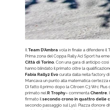
Il
Team D’Ambra
vola in finale a difendere il
Prima zona del Coppa Rally Aci Sport ha emes
Città di Torino
. Con una gara di anticipo così
hanno blindato il primato oltre la qualificazio
Fabia Rally2 Evo
curata dalla nella factory d
Mancava un punto alla matematica certezza e
Di fatto il primo dopo la Citroen C3 Wrc Plus 
primato nel
R Trophy
» commenta
Chentre
.
firmato il
secondo crono in quattro delle 
secondo passaggio sul Lys). Piazza d’onore di