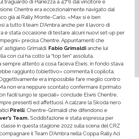
l traguardo di Pianezza a 47”6 dal vincitore e
ccasione Chentre era eccezionalmente navigato dal
anco già al Rally Monte-Carlo. «Max si è ben
i a tutto il team D’Ambra anche per il lavoro di
ra è stata occasione di testare alcuni nuovi set-up per
mi impegni» precisa Chentre. Appuntamenti che
a” astigiano Grimaldi.
Fabio Grimaldi
anche lui
 con cui ha colto la “top ten” assoluta.
sempre attento a cosa faceva Elwis, in fondo stava
be raggiunto l’obiettivo» commenta il copilota.
Oggettivamente era impossibile fare meglio contro
. Ma non era neppure scontato confermare il primato
non facili lungo le speciali» conclude Elwis Chentre,
empre presenti ed affettuosi. A calzare la Skoda nero
tici
Pirelli
. Chentre-Grimaldi che difendono e
ver’s Team.
Soddisfazione è stata espressa per
 classe in questa stagione 2022 sulla scena del CRZ
ccompagnare il Team D’Ambra nella Coppa Rally Aci