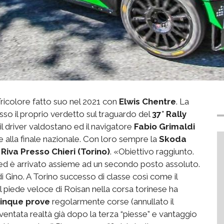
 Tricolore fatto suo nel 2021 con
Elwis Chentre
. La
so il proprio verdetto sul traguardo del
37° Rally
 il driver valdostano ed il navigatore
Fabio Grimaldi
ne alla finale nazionale. Con loro sempre la
Skoda
i
Riva Presso Chieri (Torino)
. «Obiettivo raggiunto.
d è arrivato assieme ad un secondo posto assoluto.
di Gino. A Torino successo di classe così come il
 Il piede veloce di Roisan nella corsa torinese ha
cinque prove
regolarmente corse (annullato il
ventata realtà già dopo la terza “piesse” e vantaggio