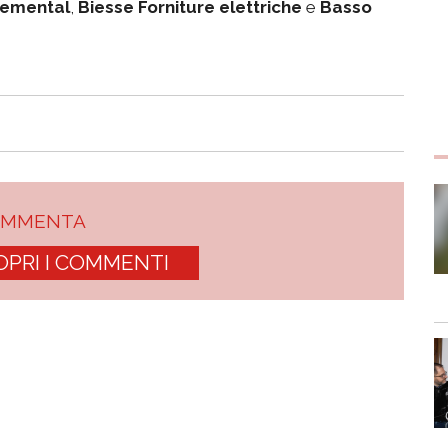
emental
,
Biesse Forniture elettriche
e
Basso
OMMENTA
OPRI I COMMENTI