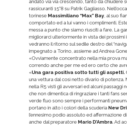
andato via via crescendo, tanto da chiudere su
rassicuranti 15”8 su Patrik Gagliasso. Nell’o
torinese
Massimiliano “Max” Bay
, al suo fi
comportato ed a lui vanno i complimenti. Estes
messa a punto che siamo riusciti a fare. La ga
migliorarci ulteriormente in vista dei prossi
vedranno il ritorno sul sedile destro del “navig
impegnato a Torino, assieme ad Andrea Gonella
«Ovviamente concentrato nella mia prova ma 
correndo anche per me ed ero certo che avreb
«
Una gara positiva sotto tutti gli aspetti.
una vettura dal così netto divario di potenza
nella R5 visti gli avversari ed alcuni passaggi 
che non dimentica di ringraziare i tanti fans s
verde fluo sono sempre i performanti pneuma
portano in alto i colori della scuderia
New Dri
l’ennesimo podio assoluto ed affermazione di
anche dal preparatore
Mario D’Ambra
. Ad a