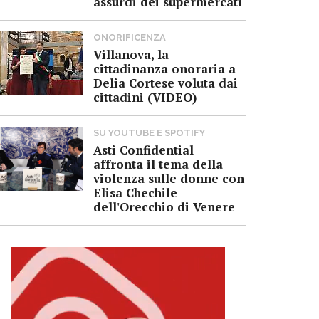
assurdi dei supermercati
ONORIFICENZA
Villanova, la
cittadinanza onoraria a
Delia Cortese voluta dai
cittadini (VIDEO)
SU YOUTUBE E SPOTIFY
Asti Confidential
affronta il tema della
violenza sulle donne con
Elisa Chechile
dell'Orecchio di Venere