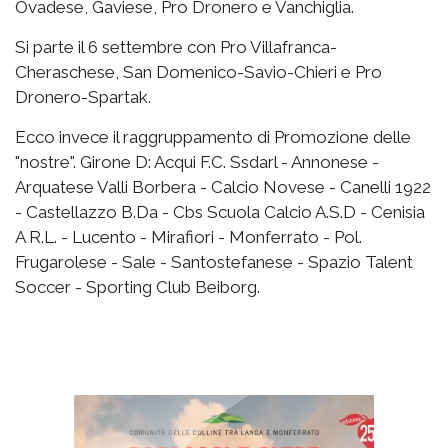
Ovadese, Gaviese, Pro Dronero e Vanchiglia.
Si parte il 6 settembre con Pro Villafranca-
Cheraschese, San Domenico-Savio-Chieri e Pro
Dronero-Spartak.
Ecco invece il raggruppamento di Promozione delle
"nostre". Girone D: Acqui F.C. Ssdarl - Annonese -
Arquatese Valli Borbera - Calcio Novese - Canelli 1922
- Castellazzo B.Da - Cbs Scuola Calcio A.S.D - Cenisia
A R.L. - Lucento - Mirafiori - Monferrato - Pol.
Frugarolese - Sale - Santostefanese - Spazio Talent
Soccer - Sporting Club Beiborg.