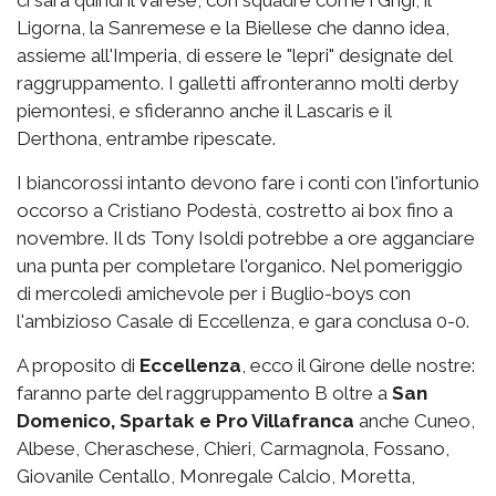
Ligorna, la Sanremese e la Biellese che danno idea,
assieme all'Imperia, di essere le "lepri" designate del
raggruppamento. I galletti affronteranno molti derby
piemontesi, e sfideranno anche il Lascaris e il
Derthona, entrambe ripescate.
I biancorossi intanto devono fare i conti con l'infortunio
occorso a Cristiano Podestà, costretto ai box fino a
novembre. Il ds Tony Isoldi potrebbe a ore agganciare
una punta per completare l'organico. Nel pomeriggio
di mercoledì amichevole per i Buglio-boys con
l'ambizioso Casale di Eccellenza, e gara conclusa 0-0.
A proposito di
Eccellenza
, ecco il Girone delle nostre:
faranno parte del raggruppamento B oltre a
San
Domenico, Spartak e Pro Villafranca
anche Cuneo,
Albese, Cheraschese, Chieri, Carmagnola, Fossano,
Giovanile Centallo, Monregale Calcio, Moretta,