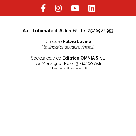
Aut. Tribunale di Asti n. 61 del 25/09/1953
Direttore
Fulvio Lavina
f.lavina@lanuovaprovincia.it
Società editrice
Editrice OMNIA S.r.l.
via Monsignor Rossi 3 -14100 Asti
P.Iva 00080200058
Contatti
Note legali
Tel:
+39 0141 532186
Privacy Policy
info@lanuovaprovincia.it
Cookie Policy
segreteria@lanuovaprovincia.it
Dichiarazione di
sito@lanuovaprovincia.it
accessibilità
Aggiorna le preferenze