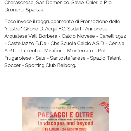
Cheraschese, San Domenico-Savio-Chieri e Pro
Dronero-Spartak.
Ecco invece il raggruppamento di Promozione delle
"nostre". Girone D: Acqui F.C. Ssdarl - Annonese -
Arquatese Valli Borbera - Calcio Novese - Canelli 1922
- Castellazzo B.Da - Cbs Scuola Calcio A.S.D - Cenisia
A R.L. - Lucento - Mirafiori - Monferrato - Pol.
Frugarolese - Sale - Santostefanese - Spazio Talent
Soccer - Sporting Club Beiborg.