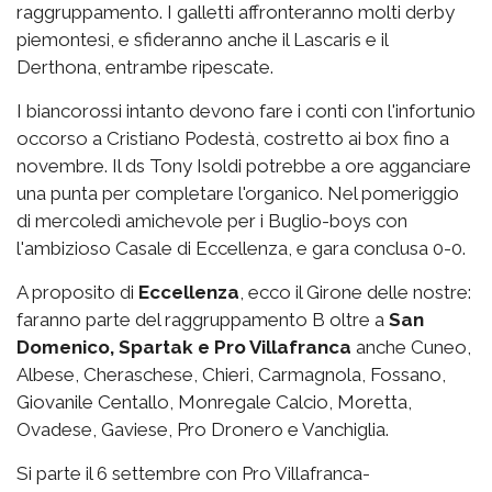
raggruppamento. I galletti affronteranno molti derby
piemontesi, e sfideranno anche il Lascaris e il
Derthona, entrambe ripescate.
I biancorossi intanto devono fare i conti con l'infortunio
occorso a Cristiano Podestà, costretto ai box fino a
novembre. Il ds Tony Isoldi potrebbe a ore agganciare
una punta per completare l'organico. Nel pomeriggio
di mercoledì amichevole per i Buglio-boys con
l'ambizioso Casale di Eccellenza, e gara conclusa 0-0.
A proposito di
Eccellenza
, ecco il Girone delle nostre:
faranno parte del raggruppamento B oltre a
San
Domenico, Spartak e Pro Villafranca
anche Cuneo,
Albese, Cheraschese, Chieri, Carmagnola, Fossano,
Giovanile Centallo, Monregale Calcio, Moretta,
Ovadese, Gaviese, Pro Dronero e Vanchiglia.
Si parte il 6 settembre con Pro Villafranca-