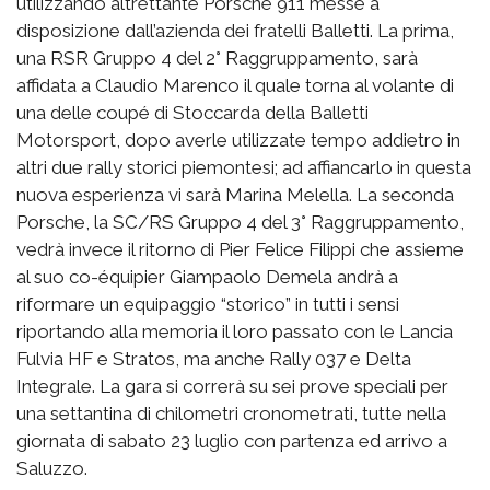
utilizzando altrettante Porsche 911 messe a
disposizione dall’azienda dei fratelli Balletti. La prima,
una RSR Gruppo 4 del 2° Raggruppamento, sarà
affidata a Claudio Marenco il quale torna al volante di
una delle coupé di Stoccarda della Balletti
Motorsport, dopo averle utilizzate tempo addietro in
altri due rally storici piemontesi; ad affiancarlo in questa
nuova esperienza vi sarà Marina Melella. La seconda
Porsche, la SC/RS Gruppo 4 del 3° Raggruppamento,
vedrà invece il ritorno di Pier Felice Filippi che assieme
al suo co-équipier Giampaolo Demela andrà a
riformare un equipaggio “storico” in tutti i sensi
riportando alla memoria il loro passato con le Lancia
Fulvia HF e Stratos, ma anche Rally 037 e Delta
Integrale. La gara si correrà su sei prove speciali per
una settantina di chilometri cronometrati, tutte nella
giornata di sabato 23 luglio con partenza ed arrivo a
Saluzzo.