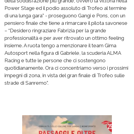
della soddisfazione più grande, ovvero la vittoria nella
Power Stage ed il podio assoluto di Trofeo al termine
di una lunga gara” - proseguono Gangi e Pons, con un
pensiero finale che tiene a rimarcare il pilota savonese
– “Desidero ringraziare Fabrizia per la grande
professionalità e per aver ritrovato un ottimo feeling
insieme. A ruota tengo a menzionare il team Gima
Autosport nella figura di Gabriele, la scuderia ALMA
Racing e tutte le persone che ci sostengono
quotidianamente. Ora ci concentriamo verso i prossimi
impegni di zona, in vista del gran finale di Trofeo sulle
strade di Sanremo”.