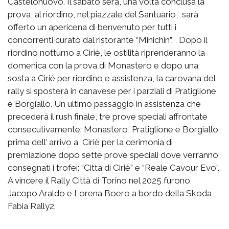
Castelonuovo. Il sabato sera, una volta conclusa la
prova, al riordino, nel piazzale del Santuario, sarà
offerto un apericena di benvenuto per tutti i
concorrenti curato dal ristorante “Minichin”. Dopo il
riordino notturno a Ciriè, le ostilità riprenderanno la
domenica con la prova di Monastero e dopo una
sosta a Ciriè per riordino e assistenza, la carovana del
rally si sposterà in canavese per i parziali di Pratiglione
e Borgiallo. Un ultimo passaggio in assistenza che
precederà il rush finale, tre prove speciali affrontate
consecutivamente: Monastero, Pratiglione e Borgiallo
prima dell’ arrivo a Ciriè per la cerimonia di
premiazione dopo sette prove speciali dove verranno
consegnati i trofei: “Città di Ciriè” e “Reale Cavour Evo”.
A vincere il Rally Città di Torino nel 2025 furono
Jacopo Araldo e Lorena Boero a bordo della Skoda
Fabia Rally2.