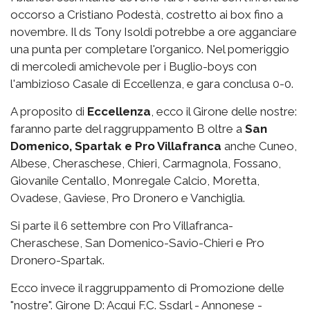
occorso a Cristiano Podestà, costretto ai box fino a
novembre. Il ds Tony Isoldi potrebbe a ore agganciare
una punta per completare l'organico. Nel pomeriggio
di mercoledì amichevole per i Buglio-boys con
l'ambizioso Casale di Eccellenza, e gara conclusa 0-0.
A proposito di
Eccellenza
, ecco il Girone delle nostre:
faranno parte del raggruppamento B oltre a
San
Domenico, Spartak e Pro Villafranca
anche Cuneo,
Albese, Cheraschese, Chieri, Carmagnola, Fossano,
Giovanile Centallo, Monregale Calcio, Moretta,
Ovadese, Gaviese, Pro Dronero e Vanchiglia.
Si parte il 6 settembre con Pro Villafranca-
Cheraschese, San Domenico-Savio-Chieri e Pro
Dronero-Spartak.
Ecco invece il raggruppamento di Promozione delle
"nostre". Girone D: Acqui F.C. Ssdarl - Annonese -