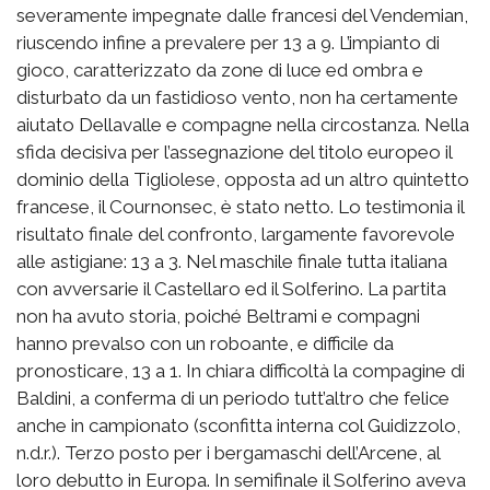
severamente impegnate dalle francesi del Vendemian,
riuscendo infine a prevalere per 13 a 9. L’impianto di
gioco, caratterizzato da zone di luce ed ombra e
disturbato da un fastidioso vento, non ha certamente
aiutato Dellavalle e compagne nella circostanza. Nella
sfida decisiva per l’assegnazione del titolo europeo il
dominio della Tigliolese, opposta ad un altro quintetto
francese, il Cournonsec, è stato netto. Lo testimonia il
risultato finale del confronto, largamente favorevole
alle astigiane: 13 a 3. Nel maschile finale tutta italiana
con avversarie il Castellaro ed il Solferino. La partita
non ha avuto storia, poiché Beltrami e compagni
hanno prevalso con un roboante, e difficile da
pronosticare, 13 a 1. In chiara difficoltà la compagine di
Baldini, a conferma di un periodo tutt’altro che felice
anche in campionato (sconfitta interna col Guidizzolo,
n.d.r.). Terzo posto per i bergamaschi dell’Arcene, al
loro debutto in Europa. In semifinale il Solferino aveva