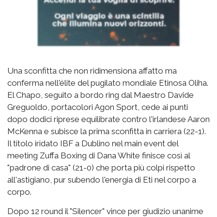
Una sconfitta che non ridimensiona affatto ma
conferma nell'élite del pugilato mondiale Etinosa Oliha.
El Chapo, seguito a bordo ring dal Maestro Davide
Greguoldo, portacolori Agon Sport, cede ai punti
dopo dodici riprese equilibrate contro l'irlandese Aaron
McKenna e subisce la prima sconfitta in carriera (22-1).
Il titolo iridato IBF a Dublino nel main event del
meeting Zuffa Boxing di Dana White finisce così al
"padrone di casa" (21-0) che porta più colpi rispetto
all'astigiano, pur subendo l'energia di Eti nel corpo a
corpo.
Dopo 12 round il "Silencer" vince per giudizio unanime