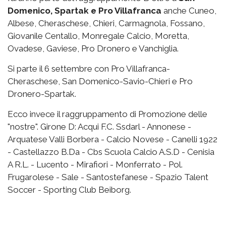
Domenico, Spartak e Pro Villafranca
anche Cuneo,
Albese, Cheraschese, Chieri, Carmagnola, Fossano,
Giovanile Centallo, Monregale Calcio, Moretta,
Ovadese, Gaviese, Pro Dronero e Vanchiglia.
Si parte il 6 settembre con Pro Villafranca-
Cheraschese, San Domenico-Savio-Chieri e Pro
Dronero-Spartak.
Ecco invece il raggruppamento di Promozione delle
"nostre". Girone D: Acqui F.C. Ssdarl - Annonese -
Arquatese Valli Borbera - Calcio Novese - Canelli 1922
- Castellazzo B.Da - Cbs Scuola Calcio A.S.D - Cenisia
A R.L. - Lucento - Mirafiori - Monferrato - Pol.
Frugarolese - Sale - Santostefanese - Spazio Talent
Soccer - Sporting Club Beiborg.