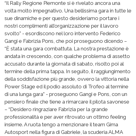
“Il Rally Regione Piemonte si è rivelato ancora una
volta molto impegnativo. Una bellissima gara in tutte le
sue dinamiche e per questo desideriamo portare i
nostri complimenti all’organizzazione per il lavoro
svolto” - esordiscono nel loro intervento Federico
Gangi e Fabrizia Pons, che poi proseguono dicendo –
“È stata una gara combattuta. La nostra prestazione è
andata in crescendo, con qualche problema di assetto
accusato durante la giornata di sabato, risolto poi al
termine della prima tappa. In seguito, il raggiungimento
della soddisfazione più grande, ovvero la vittoria nella
Power Stage ed il podio assoluto di Trofeo al termine
di una lunga gara” - proseguono Gangi e Pons, con un
pensiero finale che tiene a rimarcare il pilota savonese
– “Desidero ringraziare Fabrizia per la grande
professionalità e per aver ritrovato un ottimo feeling
insieme. A ruota tengo a menzionare il team Gima
Autosport nella figura di Gabriele, la scuderia ALMA