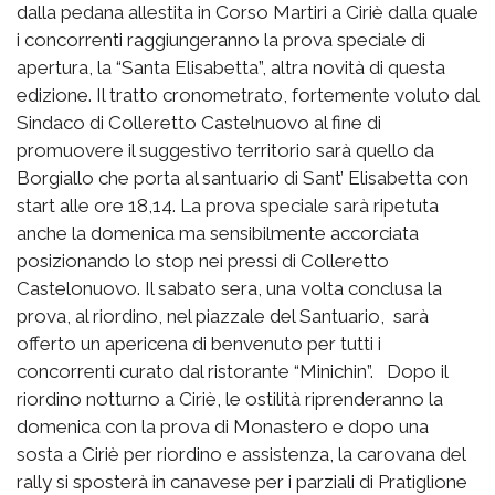
dalla pedana allestita in Corso Martiri a Ciriè dalla quale
i concorrenti raggiungeranno la prova speciale di
apertura, la “Santa Elisabetta”, altra novità di questa
edizione. Il tratto cronometrato, fortemente voluto dal
Sindaco di Colleretto Castelnuovo al fine di
promuovere il suggestivo territorio sarà quello da
Borgiallo che porta al santuario di Sant’ Elisabetta con
start alle ore 18,14. La prova speciale sarà ripetuta
anche la domenica ma sensibilmente accorciata
posizionando lo stop nei pressi di Colleretto
Castelonuovo. Il sabato sera, una volta conclusa la
prova, al riordino, nel piazzale del Santuario, sarà
offerto un apericena di benvenuto per tutti i
concorrenti curato dal ristorante “Minichin”. Dopo il
riordino notturno a Ciriè, le ostilità riprenderanno la
domenica con la prova di Monastero e dopo una
sosta a Ciriè per riordino e assistenza, la carovana del
rally si sposterà in canavese per i parziali di Pratiglione