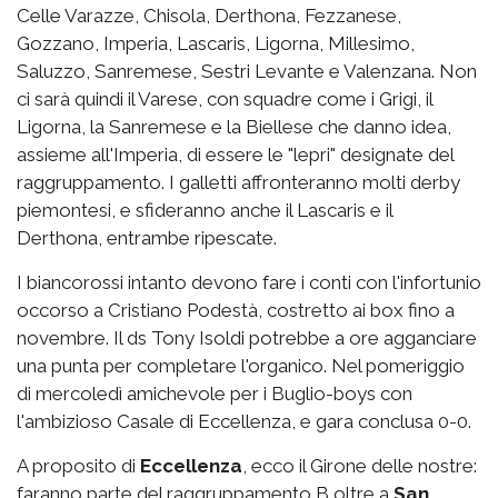
Celle Varazze, Chisola, Derthona, Fezzanese,
Gozzano, Imperia, Lascaris, Ligorna, Millesimo,
Saluzzo, Sanremese, Sestri Levante e Valenzana. Non
ci sarà quindi il Varese, con squadre come i Grigi, il
Ligorna, la Sanremese e la Biellese che danno idea,
assieme all'Imperia, di essere le "lepri" designate del
raggruppamento. I galletti affronteranno molti derby
piemontesi, e sfideranno anche il Lascaris e il
Derthona, entrambe ripescate.
I biancorossi intanto devono fare i conti con l'infortunio
occorso a Cristiano Podestà, costretto ai box fino a
novembre. Il ds Tony Isoldi potrebbe a ore agganciare
una punta per completare l'organico. Nel pomeriggio
di mercoledì amichevole per i Buglio-boys con
l'ambizioso Casale di Eccellenza, e gara conclusa 0-0.
A proposito di
Eccellenza
, ecco il Girone delle nostre:
faranno parte del raggruppamento B oltre a
San