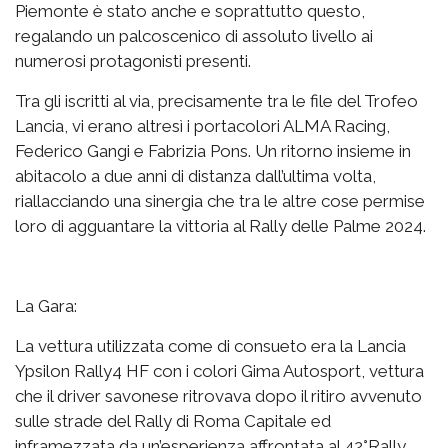
Piemonte è stato anche e soprattutto questo,
regalando un palcoscenico di assoluto livello ai
numerosi protagonisti presenti.
Tra gli iscritti al via, precisamente tra le file del Trofeo
Lancia, vi erano altresì i portacolori ALMA Racing,
Federico Gangi e Fabrizia Pons. Un ritorno insieme in
abitacolo a due anni di distanza dall’ultima volta,
riallacciando una sinergia che tra le altre cose permise
loro di agguantare la vittoria al Rally delle Palme 2024.
La Gara:
La vettura utilizzata come di consueto era la Lancia
Ypsilon Rally4 HF con i colori Gima Autosport, vettura
che il driver savonese ritrovava dopo il ritiro avvenuto
sulle strade del Rally di Roma Capitale ed
inframezzata da un’esperienza affrontata al 42°Rally