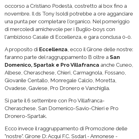
occorso a Cristiano Podestà, costretto ai box fino a
novembre. Il ds Tony Isoldi potrebbe a ore agganciare
una punta per completare l'organico. Nel pomeriggio
di mercoledì amichevole per i Buglio-boys con
l'ambizioso Casale di Eccellenza, e gara conclusa 0-0.
A proposito di
Eccellenza
, ecco il Girone delle nostre:
faranno parte del raggruppamento B oltre a
San
Domenico, Spartak e Pro Villafranca
anche Cuneo,
Albese, Cheraschese, Chieri, Carmagnola, Fossano,
Giovanile Centallo, Monregale Calcio, Moretta,
Ovadese, Gaviese, Pro Dronero e Vanchiglia.
Si parte il 6 settembre con Pro Villafranca-
Cheraschese, San Domenico-Savio-Chieri e Pro
Dronero-Spartak.
Ecco invece il raggruppamento di Promozione delle
"nostre". Girone D: Acqui F.C. Ssdarl - Annonese -