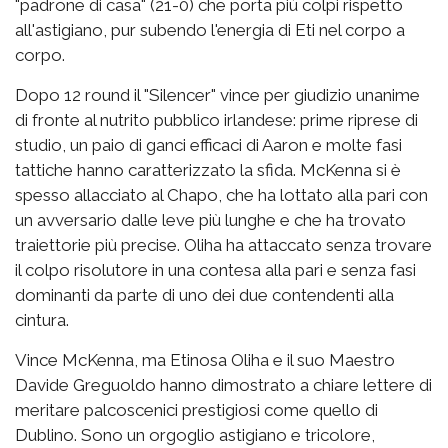
"padrone di casa" (21-0) che porta più colpi rispetto
all'astigiano, pur subendo l'energia di Eti nel corpo a
corpo.
Dopo 12 round il "Silencer" vince per giudizio unanime
di fronte al nutrito pubblico irlandese: prime riprese di
studio, un paio di ganci efficaci di Aaron e molte fasi
tattiche hanno caratterizzato la sfida. McKenna si è
spesso allacciato al Chapo, che ha lottato alla pari con
un avversario dalle leve più lunghe e che ha trovato
traiettorie più precise. Oliha ha attaccato senza trovare
il colpo risolutore in una contesa alla pari e senza fasi
dominanti da parte di uno dei due contendenti alla
cintura.
Vince McKenna, ma Etinosa Oliha e il suo Maestro
Davide Greguoldo hanno dimostrato a chiare lettere di
meritare palcoscenici prestigiosi come quello di
Dublino. Sono un orgoglio astigiano e tricolore,