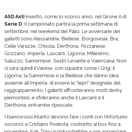
ASD Asti
inserito, come lo scorso anno, nel Girone A di
Serie D
. Il campionato partirà la prima settimana di
settembre, nel weekend del Palio. Le avversarie dei
galletti sono Alessandria, Biellese, Borgosesia, Bra,
Celle Varazze, Chisola, Derthona, Fezzanese,
Gozzano, Imperia, Lascaris, Ligorna, Millesimo,
Saluzzo, Sanremese, Sestri Levante e Valenzana. Non
ci sarà quindi il Varese, con squadre come i Grigi, il
Ligorna, la Sanremese e la Biellese che danno idea,
assieme all'Imperia, di essere le "lepri" designate del
raggruppamento. I galletti affronteranno molti derby
piemontesi, e sfideranno anche il Lascaris e il
Derthona, entrambe ripescate.
I biancorossi intanto devono fare i conti con l'infortunio
occorso a Cristiano Podestà, costretto ai box fino a
novembre. Il ds Tony Isoldi potrebbe a ore agganciare