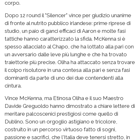
corpo.
Dopo 12 round il "Silencer" vince per giudizio unanime
di fronte al nutrito pubblico irlandese: prime riprese di
studio, un paio di ganci efficaci di Aaron e molte fasi
tattiche hanno caratterizzato la sfida. McKenna si è
spesso allacciato al Chapo, che ha lottato alla pari con
un avversario dalle leve più lunghe e che ha trovato
traiettorie più precise. Oliha ha attaccato senza trovare
il colpo risolutore in una contesa alla pari e senza fasi
dominanti da parte di uno dei due contendenti alla
cintura.
Vince McKenna, ma Etinosa Oliha e il suo Maestro
Davide Greguoldo hanno dimostrato a chiare lettere di
meritare palcoscenici prestigiosi come quello di
Dublino. Sono un orgoglio astigiano e tricolore,
costruito in un percorso virtuoso fatto di sogni,
passione e sacrifici, che l'Italia deve tenersi stretto, in