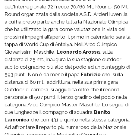
dell'Interregionale 72 frecce 70/60 Mt. Round- 50 Mt.
Round organizzata dalla societa A.S.D. Arcieri Iuvenilia
a cui ha preso parte anche tutta la Nazionale Olimpica
che ha utilizzato la gara come valutazione in vista dei
prossimi impegni all’aperto, il primo in calendario sarà la
tappa di World Cup di Antalya. Nell'Arco Olimpico
Giovanissimi Maschile,
Leonardo Arossa
, sulla
distanza di 25 mt., inaugura la sua stagione outdoor
subito col gradino più alto del podio ed un punteggio di
593 punti. Non è da meno il papà
Fabrizio
che, sulla
distanza di 60 mt., addirittura, nella sua prima gara
Outdoor di carriera, si aggiudica oltre che il record
personale di 507 punti, il terzo gradino del podio nella
categoria Arco Olimpico Master Maschile. Lo segue di
due lunghezze il compagno di squadra
Benito
Lamonica
che con 431 è quinto nella stessa categoria.
Ad affrontare il reparto più numeroso della Nazionale
Olimpica, compresa la Medaglia d'Argento a