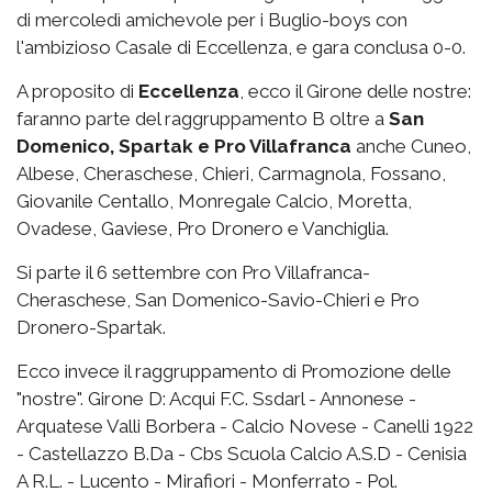
di mercoledì amichevole per i Buglio-boys con
l'ambizioso Casale di Eccellenza, e gara conclusa 0-0.
A proposito di
Eccellenza
, ecco il Girone delle nostre:
faranno parte del raggruppamento B oltre a
San
Domenico, Spartak e Pro Villafranca
anche Cuneo,
Albese, Cheraschese, Chieri, Carmagnola, Fossano,
Giovanile Centallo, Monregale Calcio, Moretta,
Ovadese, Gaviese, Pro Dronero e Vanchiglia.
Si parte il 6 settembre con Pro Villafranca-
Cheraschese, San Domenico-Savio-Chieri e Pro
Dronero-Spartak.
Ecco invece il raggruppamento di Promozione delle
"nostre". Girone D: Acqui F.C. Ssdarl - Annonese -
Arquatese Valli Borbera - Calcio Novese - Canelli 1922
- Castellazzo B.Da - Cbs Scuola Calcio A.S.D - Cenisia
A R.L. - Lucento - Mirafiori - Monferrato - Pol.