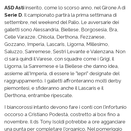
ASD Asti
inserito, come lo scorso anno, nel Girone A di
Serie D
. Il campionato partirà la prima settimana di
settembre, nel weekend del Palio. Le avversarie dei
galletti sono Alessandria, Biellese, Borgosesia, Bra,
Celle Varazze, Chisola, Derthona, Fezzanese,
Gozzano, Imperia, Lascaris, Ligorna, Millesimo,
Saluzzo, Sanremese, Sestri Levante e Valenzana. Non
ci sarà quindi il Varese, con squadre come i Grigi, il
Ligorna, la Sanremese e la Biellese che danno idea,
assieme all'Imperia, di essere le "lepri" designate del
raggruppamento. I galletti affronteranno molti derby
piemontesi, e sfideranno anche il Lascaris e il
Derthona, entrambe ripescate.
I biancorossi intanto devono fare i conti con l'infortunio
occorso a Cristiano Podestà, costretto ai box fino a
novembre. Il ds Tony Isoldi potrebbe a ore agganciare
una punta per completare l'organico. Nel pomeriggio