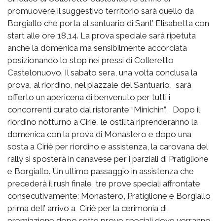
promuovere il suggestivo territorio sarà quello da
Borgiallo che porta al santuario di Sant’ Elisabetta con
start alle ore 18,14. La prova speciale sarà ripetuta
anche la domenica ma sensibilmente accorciata
posizionando lo stop nei pressi di Colleretto
Castelonuovo. Il sabato sera, una volta conclusa la
prova, al riordino, nel piazzale del Santuario, sarà
offerto un apericena di benvenuto per tutti i
concorrenti curato dal ristorante “Minichin”. Dopo il
riordino notturno a Ciriè, le ostilità riprenderanno la
domenica con la prova di Monastero e dopo una
sosta a Ciriè per riordino e assistenza, la carovana del
rally si sposterà in canavese per i parziali di Pratiglione
e Borgiallo. Un ultimo passaggio in assistenza che
precederà il rush finale, tre prove speciali affrontate
consecutivamente: Monastero, Pratiglione e Borgiallo
prima dell’ arrivo a Ciriè per la cerimonia di
premiazione dopo sette prove speciali dove verranno