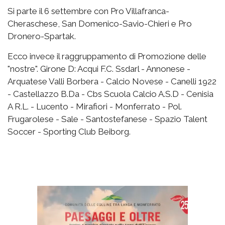
Si parte il 6 settembre con Pro Villafranca-
Cheraschese, San Domenico-Savio-Chieri e Pro
Dronero-Spartak.
Ecco invece il raggruppamento di Promozione delle
"nostre". Girone D: Acqui F.C. Ssdarl - Annonese -
Arquatese Valli Borbera - Calcio Novese - Canelli 1922
- Castellazzo B.Da - Cbs Scuola Calcio A.S.D - Cenisia
A R.L. - Lucento - Mirafiori - Monferrato - Pol.
Frugarolese - Sale - Santostefanese - Spazio Talent
Soccer - Sporting Club Beiborg.