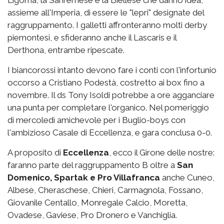
Ligorna, la Sanremese e la Biellese che danno idea,
assieme all'Imperia, di essere le "lepri" designate del
raggruppamento. I galletti affronteranno molti derby
piemontesi, e sfideranno anche il Lascaris e il
Derthona, entrambe ripescate.
I biancorossi intanto devono fare i conti con l'infortunio
occorso a Cristiano Podestà, costretto ai box fino a
novembre. Il ds Tony Isoldi potrebbe a ore agganciare
una punta per completare l'organico. Nel pomeriggio
di mercoledì amichevole per i Buglio-boys con
l'ambizioso Casale di Eccellenza, e gara conclusa 0-0.
A proposito di
Eccellenza
, ecco il Girone delle nostre:
faranno parte del raggruppamento B oltre a
San
Domenico, Spartak e Pro Villafranca
anche Cuneo,
Albese, Cheraschese, Chieri, Carmagnola, Fossano,
Giovanile Centallo, Monregale Calcio, Moretta,
Ovadese, Gaviese, Pro Dronero e Vanchiglia.