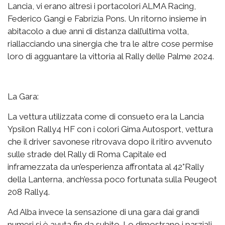
Lancia, vi erano altresì i portacolori ALMA Racing,
Federico Gangi e Fabrizia Pons. Un ritorno insieme in
abitacolo a due anni di distanza dall’ultima volta,
riallacciando una sinergia che tra le altre cose permise
loro di agguantare la vittoria al Rally delle Palme 2024.
La Gara:
La vettura utilizzata come di consueto era la Lancia
Ypsilon Rally4 HF con i colori Gima Autosport, vettura
che il driver savonese ritrovava dopo il ritiro avvenuto
sulle strade del Rally di Roma Capitale ed
inframezzata da un’esperienza affrontata al 42°Rally
della Lanterna, anch’essa poco fortunata sulla Peugeot
208 Rally4.
Ad Alba invece la sensazione di una gara dai grandi
numeri si è avuta fin da subito. Lo dimostrano i parziali