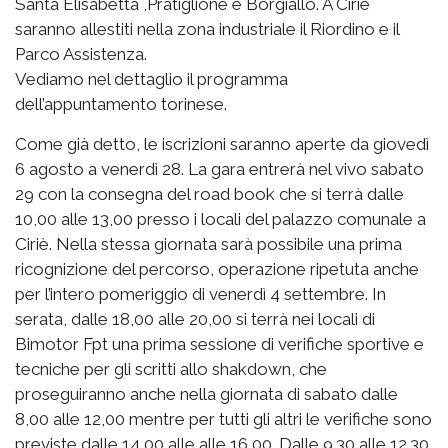
Santa Elisabetta ,Pratiglione e Borgiallo. A Ciriè
saranno allestiti nella zona industriale il Riordino e il
Parco Assistenza.
Vediamo nel dettaglio il programma
dell’appuntamento torinese.
Come già detto, le iscrizioni saranno aperte da giovedì
6 agosto a venerdì 28. La gara entrerà nel vivo sabato
29 con la consegna del road book che si terrà dalle
10,00 alle 13,00 presso i locali del palazzo comunale a
Ciriè. Nella stessa giornata sarà possibile una prima
ricognizione del percorso, operazione ripetuta anche
per l’intero pomeriggio di venerdì 4 settembre. In
serata, dalle 18,00 alle 20,00 si terrà nei locali di
Bimotor Fpt una prima sessione di verifiche sportive e
tecniche per gli scritti allo shakdown, che
proseguiranno anche nella giornata di sabato dalle
8,00 alle 12,00 mentre per tutti gli altri le verifiche sono
previste dalle 14,00 alle alle 16,00. Dalle 9.30 alle 12.30