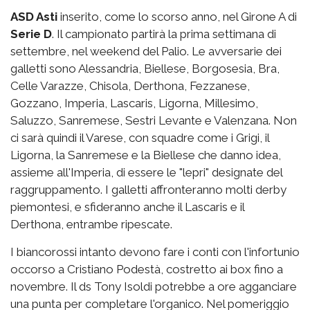
ASD Asti
inserito, come lo scorso anno, nel Girone A di
Serie D
. Il campionato partirà la prima settimana di
settembre, nel weekend del Palio. Le avversarie dei
galletti sono Alessandria, Biellese, Borgosesia, Bra,
Celle Varazze, Chisola, Derthona, Fezzanese,
Gozzano, Imperia, Lascaris, Ligorna, Millesimo,
Saluzzo, Sanremese, Sestri Levante e Valenzana. Non
ci sarà quindi il Varese, con squadre come i Grigi, il
Ligorna, la Sanremese e la Biellese che danno idea,
assieme all'Imperia, di essere le "lepri" designate del
raggruppamento. I galletti affronteranno molti derby
piemontesi, e sfideranno anche il Lascaris e il
Derthona, entrambe ripescate.
I biancorossi intanto devono fare i conti con l'infortunio
occorso a Cristiano Podestà, costretto ai box fino a
novembre. Il ds Tony Isoldi potrebbe a ore agganciare
una punta per completare l'organico. Nel pomeriggio