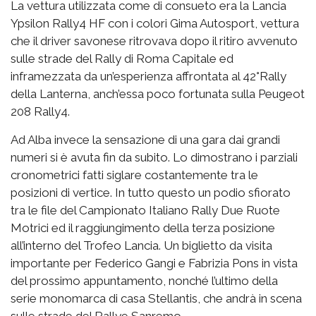
La vettura utilizzata come di consueto era la Lancia
Ypsilon Rally4 HF con i colori Gima Autosport, vettura
che il driver savonese ritrovava dopo il ritiro avvenuto
sulle strade del Rally di Roma Capitale ed
inframezzata da un’esperienza affrontata al 42°Rally
della Lanterna, anch’essa poco fortunata sulla Peugeot
208 Rally4.
Ad Alba invece la sensazione di una gara dai grandi
numeri si è avuta fin da subito. Lo dimostrano i parziali
cronometrici fatti siglare costantemente tra le
posizioni di vertice. In tutto questo un podio sfiorato
tra le file del Campionato Italiano Rally Due Ruote
Motrici ed il raggiungimento della terza posizione
all’interno del Trofeo Lancia. Un biglietto da visita
importante per Federico Gangi e Fabrizia Pons in vista
del prossimo appuntamento, nonché l’ultimo della
serie monomarca di casa Stellantis, che andrà in scena
sulle strade del Rallye Sanremo.