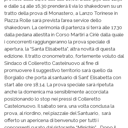
e dalle 14 alle 16.30 prenderà il via lo shakedown su un
tratto della prova di Monastero, a Lanzo Torinese in
Piazza Rolle sarà prevista l’area service dello
shakedown. La cerimonia di partenza si terrà alle 17.30
dalla pedana allestita in Corso Martiri a Ciriè dalla quale
i concorrenti raggiungeranno la prova speciale di
apertura, la “Santa Elisabetta”, altra novità di questa
edizione. Il tratto cronometrato, fortemente voluto dal
Sindaco di Colleretto Castelnuovo al fine di
promuovere il suggestivo territorio sarà quello da
Borgiallo che porta al santuario di Sant’ Elisabetta con
start alle ore 18,14. La prova speciale sarà ripetuta
anche la domenica ma sensibilmente accorciata
posizionando lo stop nei pressi di Colleretto
Castelonuovo. Il sabato sera, una volta conclusa la
prova, al riordino, nel piazzale del Santuario, sarà
offerto un apericena di benvenuto per tutti i
concorrenti curato dal ristorante “Minichin”. Dopo il