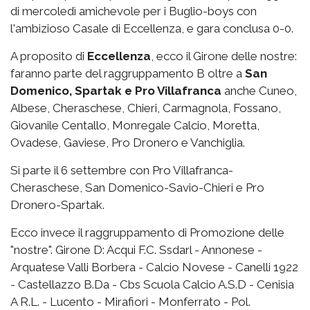
di mercoledì amichevole per i Buglio-boys con
l'ambizioso Casale di Eccellenza, e gara conclusa 0-0.
A proposito di
Eccellenza
, ecco il Girone delle nostre:
faranno parte del raggruppamento B oltre a
San
Domenico, Spartak e Pro Villafranca
anche Cuneo,
Albese, Cheraschese, Chieri, Carmagnola, Fossano,
Giovanile Centallo, Monregale Calcio, Moretta,
Ovadese, Gaviese, Pro Dronero e Vanchiglia.
Si parte il 6 settembre con Pro Villafranca-
Cheraschese, San Domenico-Savio-Chieri e Pro
Dronero-Spartak.
Ecco invece il raggruppamento di Promozione delle
"nostre". Girone D: Acqui F.C. Ssdarl - Annonese -
Arquatese Valli Borbera - Calcio Novese - Canelli 1922
- Castellazzo B.Da - Cbs Scuola Calcio A.S.D - Cenisia
A R.L. - Lucento - Mirafiori - Monferrato - Pol.