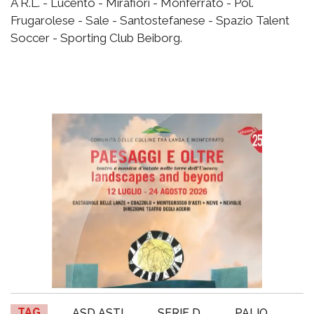
A R.L. - Lucento - Mirafiori - Monferrato - Pol.
Frugarolese - Sale - Santostefanese - Spazio Talent
Soccer - Sporting Club Beiborg.
TAG
ASD ASTI
SERIE D
PALIO