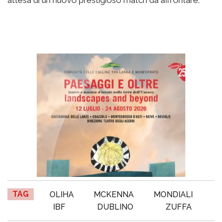
attesa di un nuovo prestigioso match da affrontare.
TAG
OLIHA
MCKENNA
MONDIALI
IBF
DUBLINO
ZUFFA