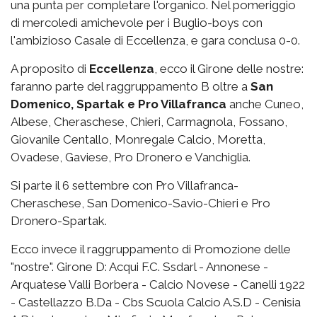
una punta per completare l'organico. Nel pomeriggio
di mercoledì amichevole per i Buglio-boys con
l'ambizioso Casale di Eccellenza, e gara conclusa 0-0.
A proposito di
Eccellenza
, ecco il Girone delle nostre:
faranno parte del raggruppamento B oltre a
San
Domenico, Spartak e Pro Villafranca
anche Cuneo,
Albese, Cheraschese, Chieri, Carmagnola, Fossano,
Giovanile Centallo, Monregale Calcio, Moretta,
Ovadese, Gaviese, Pro Dronero e Vanchiglia.
Si parte il 6 settembre con Pro Villafranca-
Cheraschese, San Domenico-Savio-Chieri e Pro
Dronero-Spartak.
Ecco invece il raggruppamento di Promozione delle
"nostre". Girone D: Acqui F.C. Ssdarl - Annonese -
Arquatese Valli Borbera - Calcio Novese - Canelli 1922
- Castellazzo B.Da - Cbs Scuola Calcio A.S.D - Cenisia