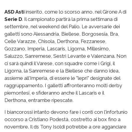
ASD Asti
inserito, come lo scorso anno, nel Girone A di
Serie D
. Il campionato partirà la prima settimana di
settembre, nel weekend del Palio. Le avversarie dei
galletti sono Alessandria, Biellese, Borgosesia, Bra,
Celle Varazze, Chisola, Derthona, Fezzanese,
Gozzano, Imperia, Lascaris, Ligorna, Millesimo,
Saluzzo, Sanremese, Sestri Levante e Valenzana. Non
ci sarà quindi il Varese, con squadre come i Grigi, il
Ligorna, la Sanremese e la Biellese che danno idea,
assieme all'Imperia, di essere le "lepri" designate del
raggruppamento. I galletti affronteranno molti derby
piemontesi, e sfideranno anche il Lascaris e il
Derthona, entrambe ripescate.
I biancorossi intanto devono fare i conti con l'infortunio
occorso a Cristiano Podestà, costretto ai box fino a
novembre. Il ds Tony Isoldi potrebbe a ore agganciare