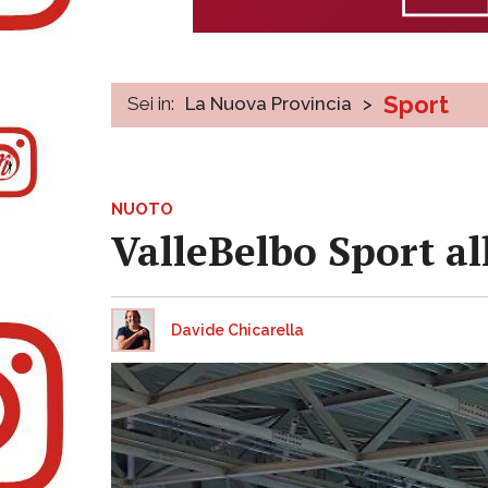
Sport
Sei in:
La Nuova Provincia
>
NUOTO
ValleBelbo Sport al
Davide Chicarella