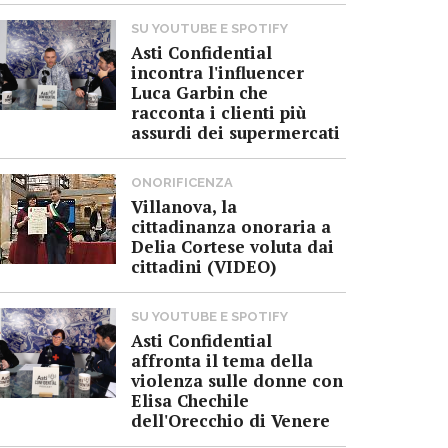
SU YOUTUBE E SPOTIFY
Asti Confidential
incontra l'influencer
Luca Garbin che
racconta i clienti più
assurdi dei supermercati
ONORIFICENZA
Villanova, la
cittadinanza onoraria a
Delia Cortese voluta dai
cittadini (VIDEO)
SU YOUTUBE E SPOTIFY
Asti Confidential
affronta il tema della
violenza sulle donne con
Elisa Chechile
dell'Orecchio di Venere