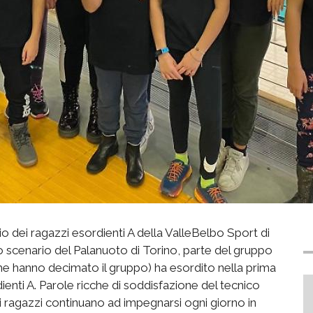
io dei ragazzi esordienti A della ValleBelbo Sport di
 scenario del Palanuoto di Torino, parte del gruppo
he hanno decimato il gruppo) ha esordito nella prima
enti A. Parole ricche di soddisfazione del tecnico
 ragazzi continuano ad impegnarsi ogni giorno in