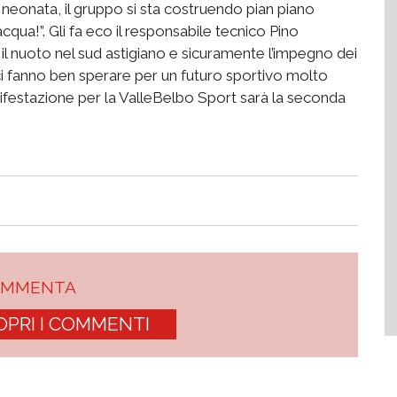
 neonata, il gruppo si sta costruendo pian piano
cqua!”. Gli fa eco il responsabile tecnico Pino
l nuoto nel sud astigiano e sicuramente l’impegno dei
 ci fanno ben sperare per un futuro sportivo molto
ifestazione per la ValleBelbo Sport sarà la seconda
OMMENTA
OPRI I COMMENTI