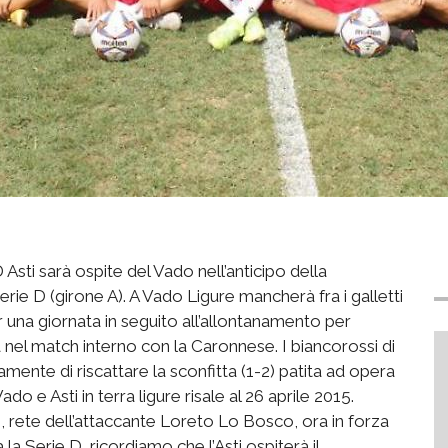
 Asti sarà ospite del Vado nell’anticipo della
ie D (girone A). A Vado Ligure mancherà fra i galletti
 una giornata in seguito all’allontanamento per
el match interno con la Caronnese. I biancorossi di
ente di riscattare la sconfitta (1-2) patita ad opera
do e Asti in terra ligure risale al 26 aprile 2015.
tti, rete dell’attaccante Loreto Lo Bosco, ora in forza
a Serie D, ricordiamo che l’Asti ospiterà il