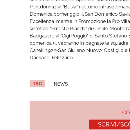
Pontdonnaz al “Bosia” nel turno infrasettimanal
Domenica pomeriggio, il San Domenico Savio ri
Eccellenza, mentre in Promozione la Pro Villa
sintetico “Ernesto Bianchi” di Casale Monferra
Bacigalupo al “Gigi Poggio” di Santo Stefano Be
domenica 5, vedranno impegnate le squadre as
Canelli 1922-San Giuliano Nuovo; Costigliole
Damiano-Felizzano.
TAG
NEWS
C
SCRIVI/SC