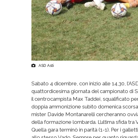
ASD Asti
Sabato 4 dicembre, con inizio alle 14,30, l’ASD
quattordicesima giornata del campionato di Ser
il centrocampista Max Taddei, squalificato per
doppia ammonizione subìto domenica scorsa n
mister Davide Montanarelli cercheranno ovviam
della formazione lombarda. L’ultima sfida tra Va
Quella gara terminò in parità (1-1). Per i galle
allo stesso Vado. Sempre per quanto riguarda l