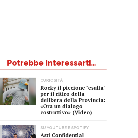
Potrebbe interessarti...
CURIOSITÀ
Rocky il piccione "esulta"
per il ritiro della
delibera della Provincia:
«Ora un dialogo
costruttivo» (Video)
SU YOUTUBE E SPOTIFY
Asti Confidential