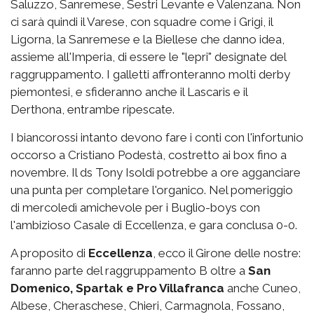
Saluzzo, Sanremese, Sestri Levante e Valenzana. Non
ci sarà quindi il Varese, con squadre come i Grigi, il
Ligorna, la Sanremese e la Biellese che danno idea,
assieme all'Imperia, di essere le "lepri" designate del
raggruppamento. I galletti affronteranno molti derby
piemontesi, e sfideranno anche il Lascaris e il
Derthona, entrambe ripescate.
I biancorossi intanto devono fare i conti con l'infortunio
occorso a Cristiano Podestà, costretto ai box fino a
novembre. Il ds Tony Isoldi potrebbe a ore agganciare
una punta per completare l'organico. Nel pomeriggio
di mercoledì amichevole per i Buglio-boys con
l'ambizioso Casale di Eccellenza, e gara conclusa 0-0.
A proposito di
Eccellenza
, ecco il Girone delle nostre:
faranno parte del raggruppamento B oltre a
San
Domenico, Spartak e Pro Villafranca
anche Cuneo,
Albese, Cheraschese, Chieri, Carmagnola, Fossano,