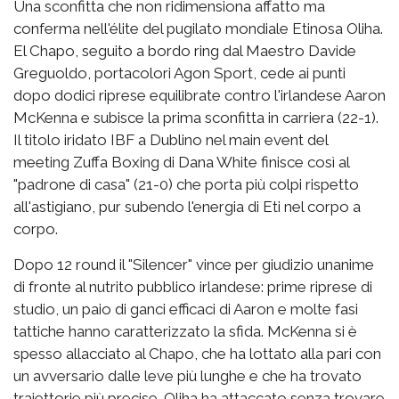
Una sconfitta che non ridimensiona affatto ma
conferma nell'élite del pugilato mondiale Etinosa Oliha.
El Chapo, seguito a bordo ring dal Maestro Davide
Greguoldo, portacolori Agon Sport, cede ai punti
dopo dodici riprese equilibrate contro l'irlandese Aaron
McKenna e subisce la prima sconfitta in carriera (22-1).
Il titolo iridato IBF a Dublino nel main event del
meeting Zuffa Boxing di Dana White finisce così al
"padrone di casa" (21-0) che porta più colpi rispetto
all'astigiano, pur subendo l'energia di Eti nel corpo a
corpo.
Dopo 12 round il "Silencer" vince per giudizio unanime
di fronte al nutrito pubblico irlandese: prime riprese di
studio, un paio di ganci efficaci di Aaron e molte fasi
tattiche hanno caratterizzato la sfida. McKenna si è
spesso allacciato al Chapo, che ha lottato alla pari con
un avversario dalle leve più lunghe e che ha trovato
traiettorie più precise. Oliha ha attaccato senza trovare