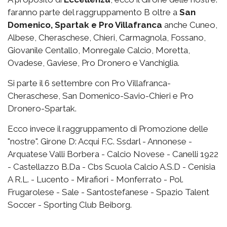
faranno parte del raggruppamento B oltre a
San
Domenico, Spartak e Pro Villafranca
anche Cuneo,
Albese, Cheraschese, Chieri, Carmagnola, Fossano,
Giovanile Centallo, Monregale Calcio, Moretta,
Ovadese, Gaviese, Pro Dronero e Vanchiglia.
Si parte il 6 settembre con Pro Villafranca-
Cheraschese, San Domenico-Savio-Chieri e Pro
Dronero-Spartak.
Ecco invece il raggruppamento di Promozione delle
"nostre". Girone D: Acqui F.C. Ssdarl - Annonese -
Arquatese Valli Borbera - Calcio Novese - Canelli 1922
- Castellazzo B.Da - Cbs Scuola Calcio A.S.D - Cenisia
A R.L. - Lucento - Mirafiori - Monferrato - Pol.
Frugarolese - Sale - Santostefanese - Spazio Talent
Soccer - Sporting Club Beiborg.