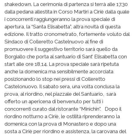
shakedown. La cerimonia di partenza si terrà alle 17.30
dalla pedana allestita in Corso Martiri a Ciriè dalla quale
i concorrenti raggiungeranno la prova speciale di
apertura, la “Santa Elisabetta”, altra novità di questa
edizione. Il tratto cronometrato, fortemente voluto dal
Sindaco di Colleretto Castelnuovo al fine di
promuovere il suggestivo territorio sarà quello da
Borgiallo che porta al santuario di Sant’ Elisabetta con
start alle ore 18,14. La prova speciale sarà ripetuta
anche la domenica ma sensibilmente accorciata
posizionando lo stop nei pressi di Colleretto
Castelonuovo. Il sabato sera, una volta conclusa la
prova, al riordino, nel piazzale del Santuario, sarà
offerto un apericena di benvenuto per tutti i
concorrenti curato dal ristorante “Minichin”. Dopo il
riordino notturno a Ciriè, le ostilità riprenderanno la
domenica con la prova di Monastero e dopo una
sosta a Ciriè per riordino e assistenza, la carovana del