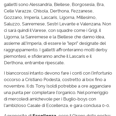
galletti sono Alessandria, Biellese, Borgosesia, Bra,
Celle Varazze, Chisola, Derthona, Fezzanese,
Gozzano, Imperia, Lascaris, Ligorna, Millesimo,
Saluzzo, Sanremese, Sestri Levante e Valenzana. Non
ci sarà quindi il Varese, con squadre come i Grigi, il
Ligorna, la Sanremese e la Biellese che danno idea,
assieme all'Imperia, di essere le "lepri" designate del
raggruppamento. I galletti affronteranno molti derby
piemontesi, e sfideranno anche il Lascaris e il
Derthona, entrambe ripescate.
I biancorossi intanto devono fare i conti con l'infortunio
occorso a Cristiano Podestà, costretto ai box fino a
novembre. Il ds Tony Isoldi potrebbe a ore agganciare
una punta per completare l'organico. Nel pomeriggio
di mercoledì amichevole per i Buglio-boys con
l'ambizioso Casale di Eccellenza, e gara conclusa 0-0.
A proposito di
Eccellenza
, ecco il Girone delle nostre: