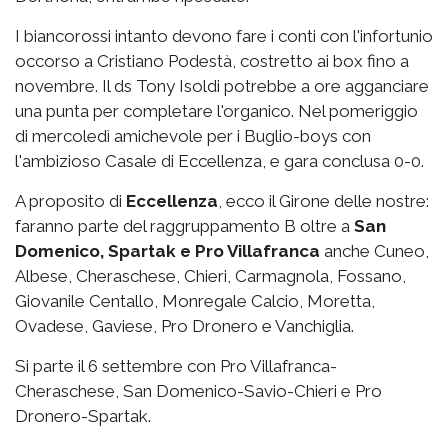
I biancorossi intanto devono fare i conti con l'infortunio
occorso a Cristiano Podestà, costretto ai box fino a
novembre. Il ds Tony Isoldi potrebbe a ore agganciare
una punta per completare l'organico. Nel pomeriggio
di mercoledì amichevole per i Buglio-boys con
l'ambizioso Casale di Eccellenza, e gara conclusa 0-0.
A proposito di
Eccellenza
, ecco il Girone delle nostre:
faranno parte del raggruppamento B oltre a
San
Domenico, Spartak e Pro Villafranca
anche Cuneo,
Albese, Cheraschese, Chieri, Carmagnola, Fossano,
Giovanile Centallo, Monregale Calcio, Moretta,
Ovadese, Gaviese, Pro Dronero e Vanchiglia.
Si parte il 6 settembre con Pro Villafranca-
Cheraschese, San Domenico-Savio-Chieri e Pro
Dronero-Spartak.