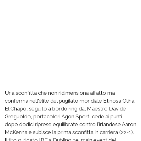
Una sconfitta che non ridimensiona affatto ma
conferma nell'élite del pugilato mondiale Etinosa Oliha.
El Chapo, seguito a bordo ring dal Maestro Davide
Greguoldo, portacolori Agon Sport, cede ai punti
dopo dodici riprese equilibrate contro l'irlandese Aaron
McKenna e subisce la prima sconfitta in carriera (22-1).
Il titolo iridato IBF a Dublino nel main event del