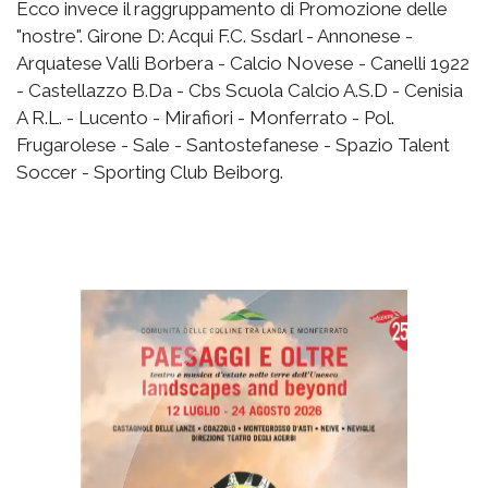
Ecco invece il raggruppamento di Promozione delle
"nostre". Girone D: Acqui F.C. Ssdarl - Annonese -
Arquatese Valli Borbera - Calcio Novese - Canelli 1922
- Castellazzo B.Da - Cbs Scuola Calcio A.S.D - Cenisia
A R.L. - Lucento - Mirafiori - Monferrato - Pol.
Frugarolese - Sale - Santostefanese - Spazio Talent
Soccer - Sporting Club Beiborg.