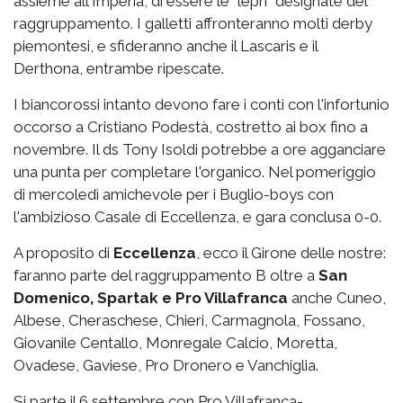
assieme all'Imperia, di essere le "lepri" designate del
raggruppamento. I galletti affronteranno molti derby
piemontesi, e sfideranno anche il Lascaris e il
Derthona, entrambe ripescate.
I biancorossi intanto devono fare i conti con l'infortunio
occorso a Cristiano Podestà, costretto ai box fino a
novembre. Il ds Tony Isoldi potrebbe a ore agganciare
una punta per completare l'organico. Nel pomeriggio
di mercoledì amichevole per i Buglio-boys con
l'ambizioso Casale di Eccellenza, e gara conclusa 0-0.
A proposito di
Eccellenza
, ecco il Girone delle nostre:
faranno parte del raggruppamento B oltre a
San
Domenico, Spartak e Pro Villafranca
anche Cuneo,
Albese, Cheraschese, Chieri, Carmagnola, Fossano,
Giovanile Centallo, Monregale Calcio, Moretta,
Ovadese, Gaviese, Pro Dronero e Vanchiglia.
Si parte il 6 settembre con Pro Villafranca-