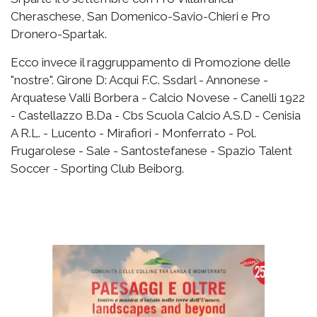
Cheraschese, San Domenico-Savio-Chieri e Pro
Dronero-Spartak.
Ecco invece il raggruppamento di Promozione delle
"nostre". Girone D: Acqui F.C. Ssdarl - Annonese -
Arquatese Valli Borbera - Calcio Novese - Canelli 1922
- Castellazzo B.Da - Cbs Scuola Calcio A.S.D - Cenisia
A R.L. - Lucento - Mirafiori - Monferrato - Pol.
Frugarolese - Sale - Santostefanese - Spazio Talent
Soccer - Sporting Club Beiborg.