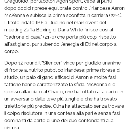
Greguoldo, portacolori Agon Sport, cede ai punti
dopo dodici riprese equilibrate contro l'irlandese Aaron
McKenna e subisce la prima sconfitta in carriera (22-1).
Il titolo iridato IBF a Dublino nel main event del
meeting Zuffa Boxing di Dana White finisce così al
"padrone di casa" (21-0) che porta più colpi rispetto
all'astigiano, pur subendo l'energia di Eti nel corpo a
corpo.
Dopo 12 round il "Silencer" vince per giudizio unanime
di fronte al nutrito pubblico irlandese: prime riprese di
studio, un paio di ganci efficaci di Aaron e molte fasi
tattiche hanno caratterizzato la sfida. McKenna si è
spesso allacciato al Chapo, che ha lottato alla pari con
un avversario dalle leve più lunghe e che ha trovato
traiettorie più precise. Oliha ha attaccato senza trovare
il colpo risolutore in una contesa alla pari e senza fasi
dominanti da parte di uno dei due contendenti alla
cintura.