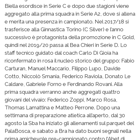
Biella esordisce in Serie C e dopo due stagioni viene
aggregato alla prima squadra in Serie A2, dove si allena
e merita una presenza in campionato. Nel 2017/18 si
trasferisce alla Ginnastica Torino (C Silver) e l’anno
successivo è protagonista della promozione in C Gold,
quindi nel 2019/20 passa al Bea Chieri in Serie D. Lo
staff tecnico guidato dal coach Carlo Di Gioia ha
riconfermato in rosa il nucleo storico del gruppo: Fabio
Carturan, Manuel Maccario, Filippo Lupo, Davide
Cotto, Niccolò Smania, Federico Raviola, Donato Le
Caldare, Gabriele Forno e Ferdinando Rovani. Alla
prima squadra verranno anche aggregati quattro
giovani del vivaio: Federico Zoppi, Marco Rosa,
Thomas Lamattina e Matteo Perrone. Dopo una
settimana di preparazione atletica all’aperto, dal 30
agosto la Sba ha iniziato gli allenamenti sul parquet del
PalaBosca, e sabato a Bra ha dato buoni segnali nella
prima amichevole pre-campionato contro l’Abet di