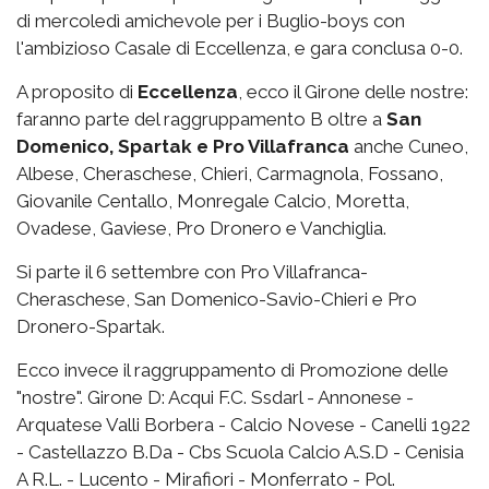
di mercoledì amichevole per i Buglio-boys con
l'ambizioso Casale di Eccellenza, e gara conclusa 0-0.
A proposito di
Eccellenza
, ecco il Girone delle nostre:
faranno parte del raggruppamento B oltre a
San
Domenico, Spartak e Pro Villafranca
anche Cuneo,
Albese, Cheraschese, Chieri, Carmagnola, Fossano,
Giovanile Centallo, Monregale Calcio, Moretta,
Ovadese, Gaviese, Pro Dronero e Vanchiglia.
Si parte il 6 settembre con Pro Villafranca-
Cheraschese, San Domenico-Savio-Chieri e Pro
Dronero-Spartak.
Ecco invece il raggruppamento di Promozione delle
"nostre". Girone D: Acqui F.C. Ssdarl - Annonese -
Arquatese Valli Borbera - Calcio Novese - Canelli 1922
- Castellazzo B.Da - Cbs Scuola Calcio A.S.D - Cenisia
A R.L. - Lucento - Mirafiori - Monferrato - Pol.