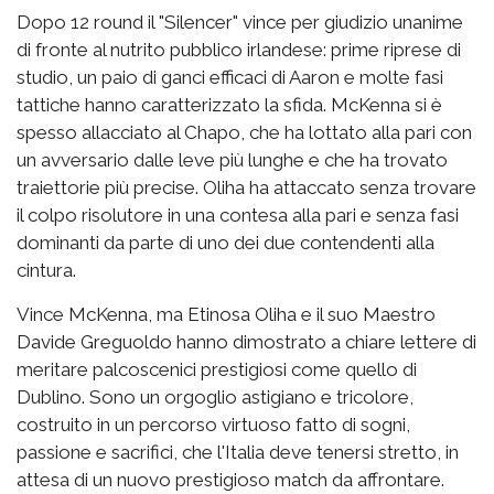
Dopo 12 round il "Silencer" vince per giudizio unanime
di fronte al nutrito pubblico irlandese: prime riprese di
studio, un paio di ganci efficaci di Aaron e molte fasi
tattiche hanno caratterizzato la sfida. McKenna si è
spesso allacciato al Chapo, che ha lottato alla pari con
un avversario dalle leve più lunghe e che ha trovato
traiettorie più precise. Oliha ha attaccato senza trovare
il colpo risolutore in una contesa alla pari e senza fasi
dominanti da parte di uno dei due contendenti alla
cintura.
Vince McKenna, ma Etinosa Oliha e il suo Maestro
Davide Greguoldo hanno dimostrato a chiare lettere di
meritare palcoscenici prestigiosi come quello di
Dublino. Sono un orgoglio astigiano e tricolore,
costruito in un percorso virtuoso fatto di sogni,
passione e sacrifici, che l'Italia deve tenersi stretto, in
attesa di un nuovo prestigioso match da affrontare.