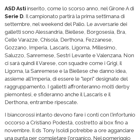
ASD Asti
inserito, come lo scorso anno, nel Girone A di
Serie D
. Il campionato partirà la prima settimana di
settembre, nel weekend del Palio. Le avversarie dei
galletti sono Alessandria, Biellese, Borgosesia, Bra,
Celle Varazze, Chisola, Derthona, Fezzanese,
Gozzano, Imperia, Lascaris, Ligorna, Millesimo,
Saluzzo, Sanremese, Sestri Levante e Valenzana. Non
ci sarà quindi il Varese, con squadre come i Grigi, il
Ligorna, la Sanremese e la Biellese che danno idea,
assieme all'Imperia, di essere le "lepri" designate del
raggruppamento. I galletti affronteranno molti derby
piemontesi, e sfideranno anche il Lascaris e il
Derthona, entrambe ripescate.
I biancorossi intanto devono fare i conti con l'infortunio
occorso a Cristiano Podestà, costretto ai box fino a
novembre. Il ds Tony Isoldi potrebbe a ore agganciare
una punta per completare l'organico. Nel pomeriggio