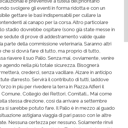
cauzionali e preventive a tutela del prioritario
ndo svolgere gli eventi in forma ridotta e con un
le gettare le basi indispensabili per cullare la
ntendenti al canapo per la corsa. Altro particolare
ello stadio dovrebbe ospitare (sono già state messe in
e due sedute di prove di addestramento valide quale
a parte della commissione veterinaria. Saranno altri
 che si dovrà fare di tutto, ma proprio di tutto,
sa riavere il suo Palio. Senza mai, ovviamente, venire
e agendo nella più totale sicurezza. Bisognerà
rmetterà, crederci, senza vacillare. Alzare in anticipo
te d’arresto. Servirà il contributo di tutti, laddove
o in più per rivedere la terra in Piazza Alfieri il
Comune, Collegio dei Rettori, Comitati... Mai come
lla stessa direzione, così da arrivare a settembre
a si sarebbe potuto fare. Il Palio è in mezzo al guado
situazione astigiana viaggia di pari passo con le altre
onate. Nessuna certezza per nessuno. Solamente rinvii