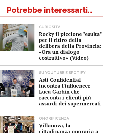
Potrebbe interessarti...
CURIOSITÀ
Rocky il piccione "esulta"
per il ritiro della
delibera della Provincia:
«Ora un dialogo
costruttivo» (Video)
SU YOUTUBE E SPOTIFY
Asti Confidential
incontra l'influencer
Luca Garbin che
racconta i clienti più
assurdi dei supermercati
ONORIFICENZA
Villanova, la
cittadinanza onoraria a