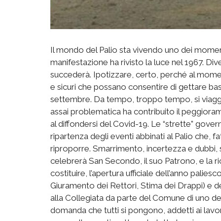
Il mondo del Palio sta vivendo uno dei momenti
manifestazione ha rivisto la luce nel 1967. D
succederà. Ipotizzare, certo, perché al momen
e sicuri che possano consentire di gettare bas
settembre. Da tempo, troppo tempo, si viaggia
assai problematica ha contribuito il peggiorame
al diffondersi del Covid-19. Le “strette” govern
ripartenza degli eventi abbinati al Palio che,
riproporre. Smarrimento, incertezza e dubbi, s
celebrerà San Secondo, il suo Patrono, e la r
costituire, l’apertura ufficiale dell’anno palies
Giuramento dei Rettori, Stima dei Drappi) e d
alla Collegiata da parte del Comune di uno dei
domanda che tutti si pongono, addetti ai lavor