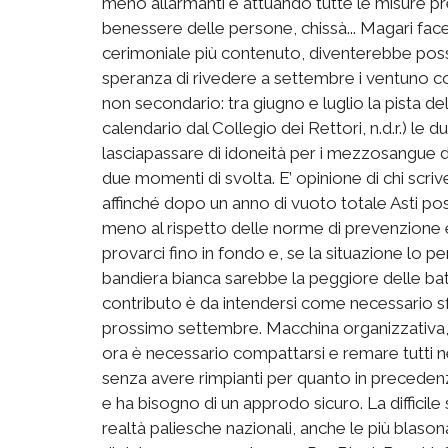
meno allarmanti e attuando tutte le misure pre
benessere delle persone, chissà... Magari face
cerimoniale più contenuto, diventerebbe possibi
speranza di rivedere a settembre i ventuno co
non secondario: tra giugno e luglio la pista d
calendario dal Collegio dei Rettori, n.d.r.) l
lasciapassare di idoneità per i mezzosangue d
due momenti di svolta. E’ opinione di chi scrive
affinché dopo un anno di vuoto totale Asti pos
meno al rispetto delle norme di prevenzione 
provarci fino in fondo e, se la situazione lo pe
bandiera bianca sarebbe la peggiore delle battu
contributo è da intendersi come necessario sforz
prossimo settembre. Macchina organizzativa, 
ora è necessario compattarsi e remare tutti ne
senza avere rimpianti per quanto in precedenz
e ha bisogno di un approdo sicuro. La difficile 
realtà paliesche nazionali, anche le più blas