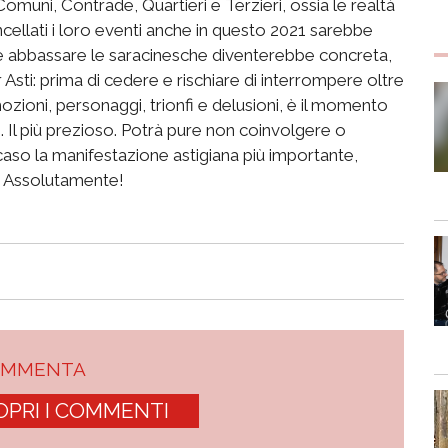
Comuni, Contrade, Quartieri e Terzieri, ossia le realtà
ncellati i loro eventi anche in questo 2021 sarebbe
o e abbassare le saracinesche diventerebbe concreta,
Asti: prima di cedere e rischiare di interrompere oltre
ozioni, personaggi, trionfi e delusioni, è il momento
no. Il più prezioso. Potrà pure non coinvolgere o
 caso la manifestazione astigiana più importante,
. Assolutamente!
OMMENTA
OPRI I COMMENTI