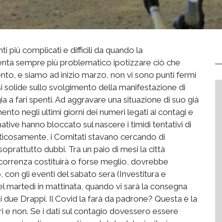
 più complicati e difficili da quando la
iventa sempre più problematico ipotizzare ciò che
to, e siamo ad inizio marzo, non vi sono punti fermi
i solide sullo svolgimento della manifestazione di
 a fari spenti. Ad aggravare una situazione di suo già
nto negli ultimi giorni dei numeri legati ai contagi e
ative hanno bloccato sul nascere i timidi tentativi di
 faticosamente, i Comitati stavano cercando di
oprattutto dubbi. Tra un paio di mesi la città
icorrenza costituirà o forse meglio, dovrebbe
co, con gli eventi del sabato sera (Investitura e
el martedì in mattinata, quando vi sarà la consegna
 due Drappi. Il Covid la farà da padrone? Questa è la
i e non. Se i dati sul contagio dovessero essere