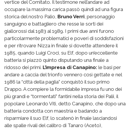
vertice del Comitato. Il testimone nell’andare ad
occupare la massima carica passò quindi ad una figura
storica del nostro Palio,
Bruno Verri
, personaggio
sanguigno e battagliero che resse le sorti dei
giallorossi dal 1983 al 1989. I primi due anni furono
particolarmente problematici e poveri di soddisfazioni
e per ritrovare Nizza in finale si dovette attendere il
1985, quando Luigi Croci, su Elf, dopo un’eccellente
batteria si piazzò quinto disputando una finale a
ridosso dei primi.
L’impresa di Canapino:
le basi per
andare a caccia del trionfo vennero così gettate e nel
1986 la “città della paglia” conquistò il suo primo
Drappo. A compiere la formidabile impresa fu uno dei
più grandi e “tormentati” fantini nella storia dei Palii, il
popolare Leonardo Viti, detto Canapino, che dopo una
batteria condotta con maestria e badando a
risparmiare il suo Elf, lo scatenò in finale lasciandosi
alle spalle rivali del calibro di Tanaro (Aceto),