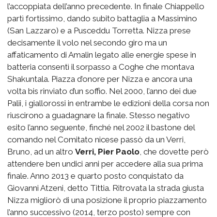
l’accoppiata dell’anno precedente. In finale Chiappello
partì fortissimo, dando subito battaglia a Massimino
(San Lazzaro) e a Pusceddu Torretta. Nizza prese
decisamente il volo nel secondo giro ma un
affaticamento di Amalin legato alle energie spese in
batteria consentì il sorpasso a Coghe che montava
Shakuntala. Piazza d’onore per Nizza e ancora una
volta bis rinviato d’un soffio. Nel 2000, l’anno dei due
Palii, i giallorossi in entrambe le edizioni della corsa non
riuscirono a guadagnare la finale. Stesso negativo
esito l’anno seguente, finché nel 2002 il bastone del
comando nel Comitato nicese passò da un Verri,
Bruno, ad un altro
Verri, Pier Paolo
, che dovette però
attendere ben undici anni per accedere alla sua prima
finale. Anno 2013 e quarto posto conquistato da
Giovanni Atzeni, detto Tittia. Ritrovata la strada giusta
Nizza migliorò di una posizione il proprio piazzamento
l’anno successivo (2014, terzo posto) sempre con