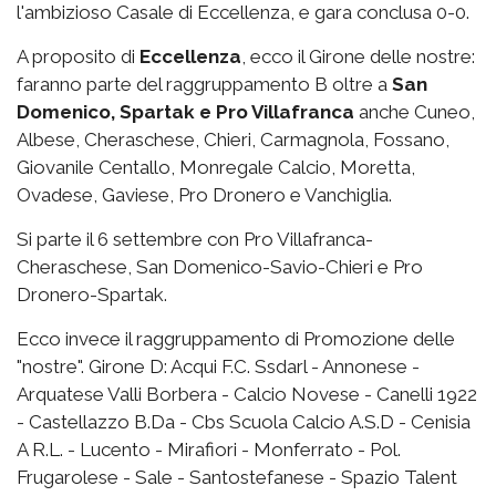
l'ambizioso Casale di Eccellenza, e gara conclusa 0-0.
A proposito di
Eccellenza
, ecco il Girone delle nostre:
faranno parte del raggruppamento B oltre a
San
Domenico, Spartak e Pro Villafranca
anche Cuneo,
Albese, Cheraschese, Chieri, Carmagnola, Fossano,
Giovanile Centallo, Monregale Calcio, Moretta,
Ovadese, Gaviese, Pro Dronero e Vanchiglia.
Si parte il 6 settembre con Pro Villafranca-
Cheraschese, San Domenico-Savio-Chieri e Pro
Dronero-Spartak.
Ecco invece il raggruppamento di Promozione delle
"nostre". Girone D: Acqui F.C. Ssdarl - Annonese -
Arquatese Valli Borbera - Calcio Novese - Canelli 1922
- Castellazzo B.Da - Cbs Scuola Calcio A.S.D - Cenisia
A R.L. - Lucento - Mirafiori - Monferrato - Pol.
Frugarolese - Sale - Santostefanese - Spazio Talent