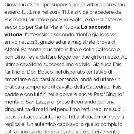
Giovanni Atzeni. I presupposti per la vittoria parevano
esserci tutti, ma nel 2015 Tittia si vide precedere da
Pusceddu, vincitore per San Paolo, e da Ballesteros,
secondo per Santa Maria Nuova.
La seconda
vittoria:
l’attesissimo secondo trionfo giallorosso
arrivò nel 2016, grazie ad una magistrale prova di
Atzeni. Partenza bruciante in finale della Cattedrale,
con Dino Pes a dettare legge per due giri e mezzo. All’
ultimo cavallone successe l’incredibile: Gianluca Fais,
fantino di Don Bosco, nel disperato tentativo di
rimontare e portarsi al comando, andò ad urtare (in
pratica a tamponare) il cavallo della Cattedrale. Fais
cadde e con lui finì nella polvere anche Pes: “Gingillo”,
monta di San Lazzaro, prese il comando per una
cinquantina di metri nel penultimo rettilineo, ma subì il
deciso attacco all’interno di Tittia al quale non riuscì a
replicare. Un autentico capolavoro quello compiuto
dal fantino sardo-tedesco, che volò letteralmente