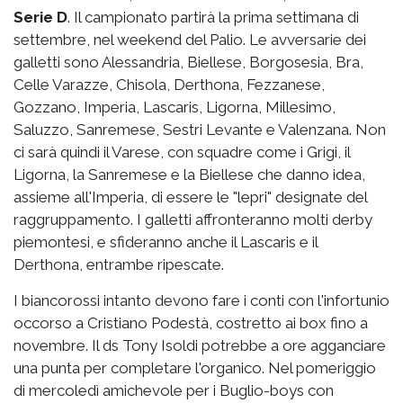
Serie D
. Il campionato partirà la prima settimana di
settembre, nel weekend del Palio. Le avversarie dei
galletti sono Alessandria, Biellese, Borgosesia, Bra,
Celle Varazze, Chisola, Derthona, Fezzanese,
Gozzano, Imperia, Lascaris, Ligorna, Millesimo,
Saluzzo, Sanremese, Sestri Levante e Valenzana. Non
ci sarà quindi il Varese, con squadre come i Grigi, il
Ligorna, la Sanremese e la Biellese che danno idea,
assieme all'Imperia, di essere le "lepri" designate del
raggruppamento. I galletti affronteranno molti derby
piemontesi, e sfideranno anche il Lascaris e il
Derthona, entrambe ripescate.
I biancorossi intanto devono fare i conti con l'infortunio
occorso a Cristiano Podestà, costretto ai box fino a
novembre. Il ds Tony Isoldi potrebbe a ore agganciare
una punta per completare l'organico. Nel pomeriggio
di mercoledì amichevole per i Buglio-boys con