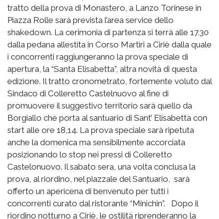
tratto della prova di Monastero, a Lanzo Torinese in
Piazza Rolle sarà prevista l’area service dello
shakedown. La cerimonia di partenza si terrà alle 17.30
dalla pedana allestita in Corso Martiri a Ciriè dalla quale
i concorrenti raggiungeranno la prova speciale di
apertura, la “Santa Elisabetta”, altra novità di questa
edizione. Il tratto cronometrato, fortemente voluto dal
Sindaco di Colleretto Castelnuovo al fine di
promuovere il suggestivo territorio sarà quello da
Borgiallo che porta al santuario di Sant’ Elisabetta con
start alle ore 18,14. La prova speciale sarà ripetuta
anche la domenica ma sensibilmente accorciata
posizionando lo stop nei pressi di Colleretto
Castelonuovo. Il sabato sera, una volta conclusa la
prova, al riordino, nel piazzale del Santuario, sarà
offerto un apericena di benvenuto per tutti i
concorrenti curato dal ristorante “Minichin”. Dopo il
riordino notturno a Ciriè, le ostilità riprenderanno la