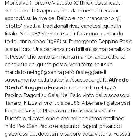
Moncalvo (Porcu) e Viatosto (Cittino), classificatisi
nell’ordine. Il Drappo dipinto da Ernesto Treccani
approdò sulle rive del Belbo e non mancarono gli
“sfottò” rivolti ai tradizionali rivali canellesi, quinti in
finale. Nel 1987 Verri ed i suoi rifiatarono, puntando
forte l’anno dopo (1988) sull’emergente Beppino Pes e
la sua Bora. Una partenza non brillantissima penalizzò
“Il Pesse”, che tentò la rimonta ma non andò oltre la
conquista del quinto posto. Verri terminò il suo
mandato nel 1989 senza però festeggiare il
superamento della batteria. A succedergli fu
Alfredo
“Dedo” Roggero Fossati
, che montò nel 1990
Paolino Ragoni su Gala. Nel Palio vinto dallo scosso di
Tanaro, Nizza sfiorò il bis dell’86. A beffare i giallorossi
fu il purosangue Phantasm, che aveva scaricato
Bucefalo al cavallone e che nel penultimo rettilineo
infilò Pes (San Paolo) e appunto Ragoni, privando i
giallorossi del dolcissimo sapore della vittoria. Fossati