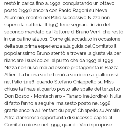
restò in carica fino al 1992, conquistando un ottavo
posto (1991) ancora con Paolo Ragoni su Neva
Alluminio, mentre nel Palio successivo Nizza non
superò la batteria. Il 1993 fece segnare l’inizio del
secondo mandato da Rettore di Bruno Verri, che restò
in carica fino al 2001. Come già accaduto in occasione
della sua prima esperienza alla guida del Comitato il
popolarissimo Bruno stentò a trovare la giusta via per
rilanciare i suoi colori, al punto che da 1993 al 1995
Nizza non riuscì mai ad essere protagonista in Piazza
Alfieri. La buona sorte tornò a sorridere ai giallorossi
nel Palio 1996, quando Stefano Chiappello su Miss
chiuse la finale al quarto posto alle spalle del terzetto
Don Bosco - Montechiaro - Tanaro (nell’ordine). Nulla
di fatto l’anno a seguire, ma sesto posto nel 1998
grazie ancora all’ “enfant du pays” Chiapello su Amalin.
Altra clamorosa opportunità di successo capitò al
Comitato nicese nel 1999, quando Verri ripropose