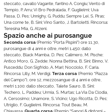
steccato, cavallo Vagante, fantino A. Congiu; Vento di
Tempio, P. Arru; Vi Bro Pedralada, F. Guglielmi; Uva
Passa, D. Pes; Unnighy, G. Puddu; Sempre Lei, S. Piras;
Una come te, B. Sini; Vino Santo, J. Bartoletti. Rincorsa:
Teresina Mia, G. Atzeni.
Spazio anche ai purosangue
Seconda corsa
(Premio “Porta Pispini”) ore 11,30,
purosangue di 4 anni e oltre, metri 1.450: dallo
steccato, Black Mamba, D. Pes; Calimero, M. Pische;
Antico Moro, G. Zedde; Nonna Bettina, B. Sini; Binno, V.
Pusceddu; Don Sigfrido, A. Mari; Nocciolo, F. Caria.
Rincorsa: Lilly, M. Verdigi.
Terza corsa
(Premio “Piazza
del Campo”), ore 12, mezzosangue di 4 anni e oltre,
metri 1.100: dallo steccato, Talete Sauro, B. Sini;
Techero, L. Paddeu; Urmia, S. Murtas; La Via Da Clodia,
A. Cersosimo; Unamore, S. Vicino; Ugo Ricotta, D. Pes;
Utriglio, F. Guglielmi. Rincorsa: Tout Beau, M.
Chiavassa.
Quarta corsa
(Premio “Sapori & dintorni –