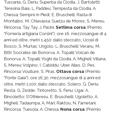
Tuscania, G. Deriu; Superba da Clodia, J. Bartoletti;
Teresina Baia, L. Paddeu; Tempesta da Clodia, A.
Chessa; Sempre in Piedi, E. Bruschelli; Rasta di
Montalbo, M. Chiavassa; Suelzu de Mores, S. Mereu.
Rincorsa: Tay Tay, J. Pacini.
Settima corsa
(Premio
“Forneria artigiana Corsini”), ore 16, mezzosangue di 4
anni ed oltre, metri 1.450: dallo steccato, Uccel di
Bosco, S. Murtas; Ungolo, L. Bruschelli; Veranu, M.
Bitti; Socrates de Bonorva, A. Topalli; Volcan de
Bonorva, A. Topalli; Yoghi da Clodia, A. Migheli; Villana,
S. Mereu; Volpino, I. Cabiddu; Uber Alles, D. Pes.
Rincorsa: Voulture, S. Piras.
Ottava corsa
(Premio
“Fonte Gaia”), ore 16,30, mezzosangue di 4 anni ed
oltre, metri 1.100: dallo steccato, Solero, G. Deriu;
Resta, G. Zedde; Tintoretto, S. Fenu; Ugar, A.
Bincoletto; S’Othieresu, E. Bruschelli; Ugoletto, A.
Migheli; Tadaumpa, A. Mari; Raktou, N. Farnetani.
Rincorsa: Tuesola, A. Chessa.
Nona corsa
(Premio