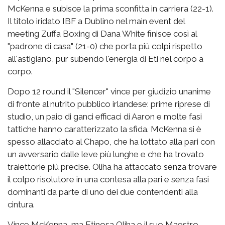
McKenna e subisce la prima sconfitta in carriera (22-1).
Il titolo iridato IBF a Dublino nel main event del
meeting Zuffa Boxing di Dana White finisce così al
"padrone di casa" (21-0) che porta più colpi rispetto
all'astigiano, pur subendo l'energia di Eti nel corpo a
corpo.
Dopo 12 round il "Silencer" vince per giudizio unanime
di fronte al nutrito pubblico irlandese: prime riprese di
studio, un paio di ganci efficaci di Aaron e molte fasi
tattiche hanno caratterizzato la sfida. McKenna si è
spesso allacciato al Chapo, che ha lottato alla pari con
un avversario dalle leve più lunghe e che ha trovato
traiettorie più precise. Oliha ha attaccato senza trovare
il colpo risolutore in una contesa alla pari e senza fasi
dominanti da parte di uno dei due contendenti alla
cintura.
Vince McKenna, ma Etinosa Oliha e il suo Maestro