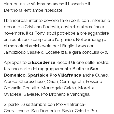
piemontesi, e sfideranno anche il Lascaris e il
Derthona, entrambe ripescate.
I biancorossi intanto devono fare i conti con l'infortunio
occorso a Cristiano Podestà, costretto ai box fino a
novembre. Il ds Tony Isoldi potrebbe a ore agganciare
una punta per completare l'organico. Nel pomeriggio
di mercoledì amichevole per i Buglio-boys con
l'ambizioso Casale di Eccellenza, e gara conclusa 0-0.
A proposito di
Eccellenza
, ecco il Girone delle nostre:
faranno parte del raggruppamento B oltre a
San
Domenico, Spartak e Pro Villafranca
anche Cuneo,
Albese, Cheraschese, Chieri, Carmagnola, Fossano,
Giovanile Centallo, Monregale Calcio, Moretta,
Ovadese, Gaviese, Pro Dronero e Vanchiglia.
Si parte il 6 settembre con Pro Villafranca-
Cheraschese, San Domenico-Savio-Chieri e Pro