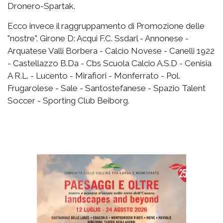
Dronero-Spartak.
Ecco invece il raggruppamento di Promozione delle
"nostre". Girone D: Acqui F.C. Ssdarl - Annonese -
Arquatese Valli Borbera - Calcio Novese - Canelli 1922
- Castellazzo B.Da - Cbs Scuola Calcio A.S.D - Cenisia
A R.L. - Lucento - Mirafiori - Monferrato - Pol.
Frugarolese - Sale - Santostefanese - Spazio Talent
Soccer - Sporting Club Beiborg.