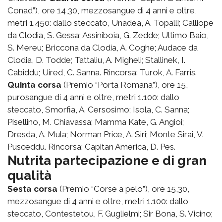
Conad”), ore 14,30, mezzosangue di 4 anni e oltre,
metri 1.450: dallo steccato, Unadea, A. Topalli; Calliope
da Clodia, S. Gessa; Assiniboia, G. Zedde; Ultimo Baio,
S. Mereu; Briccona da Clodia, A. Coghe; Audace da
Clodia, D. Todde; Tattaliu, A. Migheli; Stallinek, I.
Cabiddu; Uired, C. Sanna. Rincorsa: Turok, A. Farris.
Quinta corsa
(Premio “Porta Romana”), ore 15,
purosangue di 4 anni e oltre, metri 1.100: dallo
steccato, Smorfia, A. Cersosimo; Isola, C. Sanna;
Pisellino, M. Chiavassa; Mamma Kate, G. Angioi;
Dresda, A. Mula; Norman Price, A. Siri; Monte Sirai, V.
Pusceddu. Rincorsa: Capitan America, D. Pes.
Nutrita partecipazione e di gran
qualità
Sesta corsa
(Premio “Corse a pelo”), ore 15,30,
mezzosangue di 4 anni e oltre, metri 1.100: dallo
steccato, Contestetou, F. Guglielmi; Sir Bona, S. Vicino;