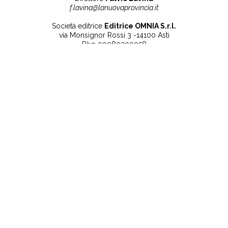
f.lavina@lanuovaprovincia.it
Società editrice
Editrice OMNIA S.r.l.
via Monsignor Rossi 3 -14100 Asti
P.Iva 00080200058
Contatti
Note legali
Tel:
+39 0141 532186
Privacy Policy
info@lanuovaprovincia.it
Cookie Policy
segreteria@lanuovaprovincia.it
Dichiarazione di
sito@lanuovaprovincia.it
accessibilità
Aggiorna le preferenze
sui cookie
RSS
CONTATTI
NECROLOGIE
ULTIME NOTIZIE