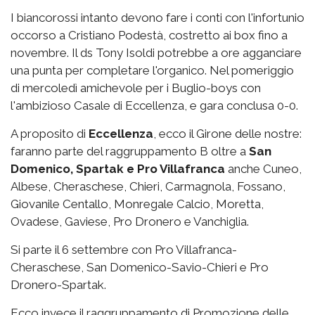
I biancorossi intanto devono fare i conti con l'infortunio
occorso a Cristiano Podestà, costretto ai box fino a
novembre. Il ds Tony Isoldi potrebbe a ore agganciare
una punta per completare l'organico. Nel pomeriggio
di mercoledì amichevole per i Buglio-boys con
l'ambizioso Casale di Eccellenza, e gara conclusa 0-0.
A proposito di
Eccellenza
, ecco il Girone delle nostre:
faranno parte del raggruppamento B oltre a
San
Domenico, Spartak e Pro Villafranca
anche Cuneo,
Albese, Cheraschese, Chieri, Carmagnola, Fossano,
Giovanile Centallo, Monregale Calcio, Moretta,
Ovadese, Gaviese, Pro Dronero e Vanchiglia.
Si parte il 6 settembre con Pro Villafranca-
Cheraschese, San Domenico-Savio-Chieri e Pro
Dronero-Spartak.
Ecco invece il raggruppamento di Promozione delle