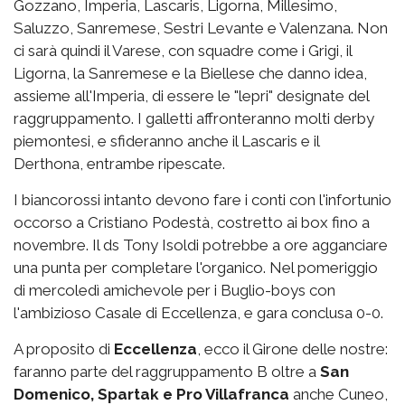
Gozzano, Imperia, Lascaris, Ligorna, Millesimo,
Saluzzo, Sanremese, Sestri Levante e Valenzana. Non
ci sarà quindi il Varese, con squadre come i Grigi, il
Ligorna, la Sanremese e la Biellese che danno idea,
assieme all'Imperia, di essere le "lepri" designate del
raggruppamento. I galletti affronteranno molti derby
piemontesi, e sfideranno anche il Lascaris e il
Derthona, entrambe ripescate.
I biancorossi intanto devono fare i conti con l'infortunio
occorso a Cristiano Podestà, costretto ai box fino a
novembre. Il ds Tony Isoldi potrebbe a ore agganciare
una punta per completare l'organico. Nel pomeriggio
di mercoledì amichevole per i Buglio-boys con
l'ambizioso Casale di Eccellenza, e gara conclusa 0-0.
A proposito di
Eccellenza
, ecco il Girone delle nostre:
faranno parte del raggruppamento B oltre a
San
Domenico, Spartak e Pro Villafranca
anche Cuneo,