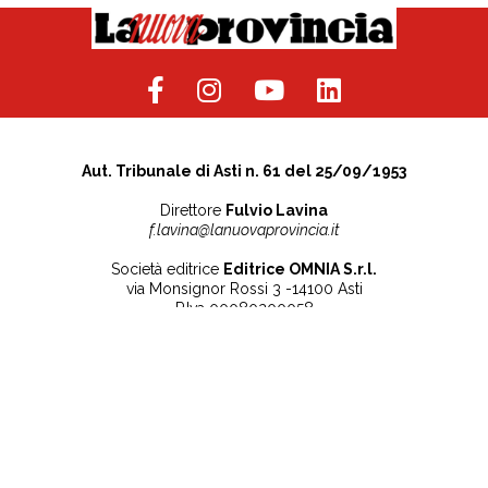
Aut. Tribunale di Asti n. 61 del 25/09/1953
Direttore
Fulvio Lavina
f.lavina@lanuovaprovincia.it
Società editrice
Editrice OMNIA S.r.l.
via Monsignor Rossi 3 -14100 Asti
P.Iva 00080200058
Contatti
Note legali
Tel:
+39 0141 532186
Privacy Policy
info@lanuovaprovincia.it
Cookie Policy