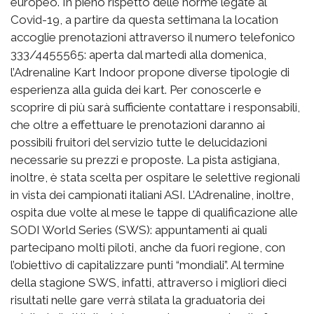
europeo. In pieno rispetto delle norme legate al
Covid-19, a partire da questa settimana la location
accoglie prenotazioni attraverso il numero telefonico
333/4455565: aperta dal martedì alla domenica,
l’Adrenaline Kart Indoor propone diverse tipologie di
esperienza alla guida dei kart. Per conoscerle e
scoprire di più sarà sufficiente contattare i responsabili,
che oltre a effettuare le prenotazioni daranno ai
possibili fruitori del servizio tutte le delucidazioni
necessarie su prezzi e proposte. La pista astigiana,
inoltre, è stata scelta per ospitare le selettive regionali
in vista dei campionati italiani ASI. L’Adrenaline, inoltre,
ospita due volte al mese le tappe di qualificazione alle
SODI World Series (SWS): appuntamenti ai quali
partecipano molti piloti, anche da fuori regione, con
l’obiettivo di capitalizzare punti “mondiali”. Al termine
della stagione SWS, infatti, attraverso i migliori dieci
risultati nelle gare verrà stilata la graduatoria dei