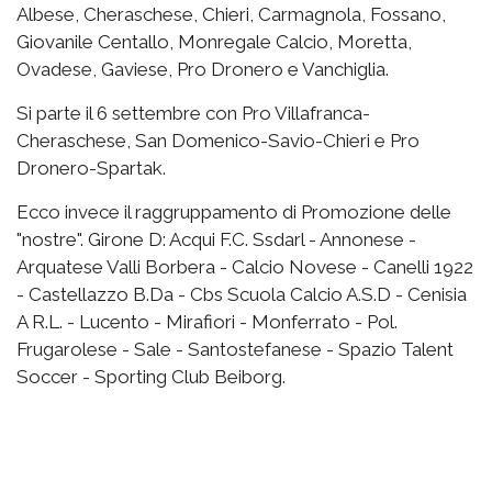
Albese, Cheraschese, Chieri, Carmagnola, Fossano,
Giovanile Centallo, Monregale Calcio, Moretta,
Ovadese, Gaviese, Pro Dronero e Vanchiglia.
Si parte il 6 settembre con Pro Villafranca-
Cheraschese, San Domenico-Savio-Chieri e Pro
Dronero-Spartak.
Ecco invece il raggruppamento di Promozione delle
"nostre". Girone D: Acqui F.C. Ssdarl - Annonese -
Arquatese Valli Borbera - Calcio Novese - Canelli 1922
- Castellazzo B.Da - Cbs Scuola Calcio A.S.D - Cenisia
A R.L. - Lucento - Mirafiori - Monferrato - Pol.
Frugarolese - Sale - Santostefanese - Spazio Talent
Soccer - Sporting Club Beiborg.