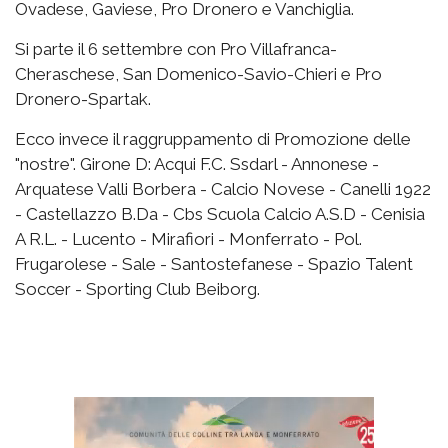
Ovadese, Gaviese, Pro Dronero e Vanchiglia.
Si parte il 6 settembre con Pro Villafranca-
Cheraschese, San Domenico-Savio-Chieri e Pro
Dronero-Spartak.
Ecco invece il raggruppamento di Promozione delle
"nostre". Girone D: Acqui F.C. Ssdarl - Annonese -
Arquatese Valli Borbera - Calcio Novese - Canelli 1922
- Castellazzo B.Da - Cbs Scuola Calcio A.S.D - Cenisia
A R.L. - Lucento - Mirafiori - Monferrato - Pol.
Frugarolese - Sale - Santostefanese - Spazio Talent
Soccer - Sporting Club Beiborg.