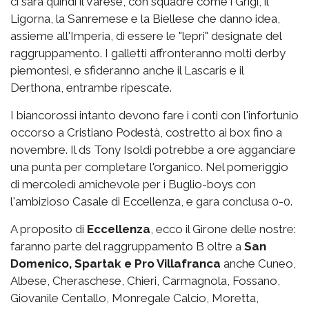
ci sarà quindi il Varese, con squadre come i Grigi, il
Ligorna, la Sanremese e la Biellese che danno idea,
assieme all'Imperia, di essere le "lepri" designate del
raggruppamento. I galletti affronteranno molti derby
piemontesi, e sfideranno anche il Lascaris e il
Derthona, entrambe ripescate.
I biancorossi intanto devono fare i conti con l'infortunio
occorso a Cristiano Podestà, costretto ai box fino a
novembre. Il ds Tony Isoldi potrebbe a ore agganciare
una punta per completare l'organico. Nel pomeriggio
di mercoledì amichevole per i Buglio-boys con
l'ambizioso Casale di Eccellenza, e gara conclusa 0-0.
A proposito di
Eccellenza
, ecco il Girone delle nostre:
faranno parte del raggruppamento B oltre a
San
Domenico, Spartak e Pro Villafranca
anche Cuneo,
Albese, Cheraschese, Chieri, Carmagnola, Fossano,
Giovanile Centallo, Monregale Calcio, Moretta,