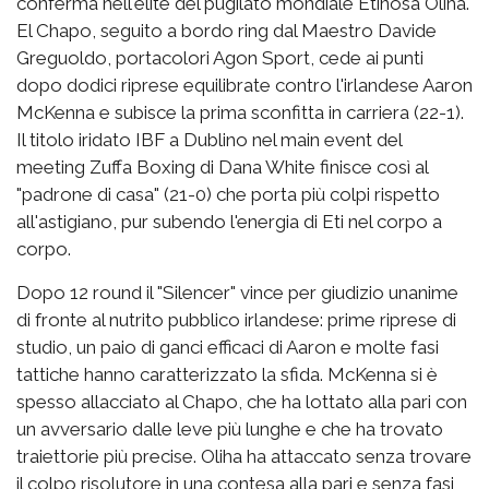
conferma nell'élite del pugilato mondiale Etinosa Oliha.
El Chapo, seguito a bordo ring dal Maestro Davide
Greguoldo, portacolori Agon Sport, cede ai punti
dopo dodici riprese equilibrate contro l'irlandese Aaron
McKenna e subisce la prima sconfitta in carriera (22-1).
Il titolo iridato IBF a Dublino nel main event del
meeting Zuffa Boxing di Dana White finisce così al
"padrone di casa" (21-0) che porta più colpi rispetto
all'astigiano, pur subendo l'energia di Eti nel corpo a
corpo.
Dopo 12 round il "Silencer" vince per giudizio unanime
di fronte al nutrito pubblico irlandese: prime riprese di
studio, un paio di ganci efficaci di Aaron e molte fasi
tattiche hanno caratterizzato la sfida. McKenna si è
spesso allacciato al Chapo, che ha lottato alla pari con
un avversario dalle leve più lunghe e che ha trovato
traiettorie più precise. Oliha ha attaccato senza trovare
il colpo risolutore in una contesa alla pari e senza fasi