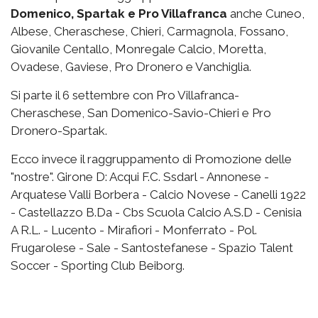
Domenico, Spartak e Pro Villafranca
anche Cuneo,
Albese, Cheraschese, Chieri, Carmagnola, Fossano,
Giovanile Centallo, Monregale Calcio, Moretta,
Ovadese, Gaviese, Pro Dronero e Vanchiglia.
Si parte il 6 settembre con Pro Villafranca-
Cheraschese, San Domenico-Savio-Chieri e Pro
Dronero-Spartak.
Ecco invece il raggruppamento di Promozione delle
"nostre". Girone D: Acqui F.C. Ssdarl - Annonese -
Arquatese Valli Borbera - Calcio Novese - Canelli 1922
- Castellazzo B.Da - Cbs Scuola Calcio A.S.D - Cenisia
A R.L. - Lucento - Mirafiori - Monferrato - Pol.
Frugarolese - Sale - Santostefanese - Spazio Talent
Soccer - Sporting Club Beiborg.