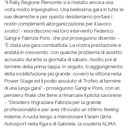
“Il Rally Regione Piemonte si è rivelato ancora una
volta molto impegnativo. Una bellissima gara in tutte le
sue dinamiche e per questo desideriamo portare i
nostri complimenti all’organizzazione per il lavoro
svolto” - esordiscono nel loro intervento Federico
Gangi e Fabrizia Pons, che poi proseguono dicendo –
“È stata una gara combattuta. La nostra prestazione è
andata in crescendo, con qualche problema di assetto
accusato durante la giornata di sabato, risolto poi al
termine della prima tappa. In seguito, il raggiungimento
della soddisfazione più grande, ovvero la vittoria nella
Power Stage ed il podio assoluto di Trofeo al termine
di una lunga gara” - proseguono Gangi e Pons, con un
pensiero finale che tiene a rimarcare il pilota savonese
– “Desidero ringraziare Fabrizia per la grande
professionalità e per aver ritrovato un ottimo feeling
insieme. A ruota tengo a menzionare il team Gima
Autosport nella figura di Gabriele, la scuderia ALMA