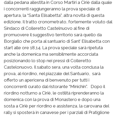
dalla pedana allestita in Corso Martiri a Ciriè dalla quale
i concorrenti raggiungeranno la prova speciale di
apertura, la “Santa Elisabetta”, altra novità di questa
edizione. Il tratto cronometrato, fortemente voluto dal
Sindaco di Colleretto Castelnuovo al fine di
promuovere il suggestivo territorio sarà quello da
Borgiallo che porta al santuario di Sant’ Elisabetta con
start alle ore 18,14. La prova speciale sarà ripetuta
anche la domenica ma sensibilmente accorciata
posizionando lo stop nei pressi di Colleretto
Castelonuovo. Il sabato sera, una volta conclusa la
prova, al riordino, nel piazzale del Santuario, sarà
offerto un apericena di benvenuto per tutti i
concorrenti curato dal ristorante “Minichin”. Dopo il
riordino notturno a Ciriè, le ostilità riprenderanno la
domenica con la prova di Monastero e dopo una
sosta a Ciriè per riordino e assistenza, la carovana del
rally si sposterà in canavese per i parziali di Pratiglione