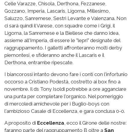
Celle Varazze, Chisola, Derthona, Fezzanese,
Gozzano, Imperia, Lascaris, Ligorna, Millesimo,
Saluzzo, Sanremese, Sestri Levante e Valenzana. Non
ci sarà quindi il Varese, con squadre come i Grigi, il
Ligorna, la Sanremese e la Biellese che danno idea,
assieme all'Imperia, di essere le "lepri" designate del
raggruppamento. I galletti affronteranno molti derby
piemontesi, e sfideranno anche il Lascaris e il
Derthona, entrambe ripescate.
I biancorossi intanto devono fare i conti con l'infortunio
occorso a Cristiano Podestà, costretto ai box fino a
novembre. Il ds Tony Isoldi potrebbe a ore agganciare
una punta per completare l'organico. Nel pomeriggio
di mercoledì amichevole per i Buglio-boys con
l'ambizioso Casale di Eccellenza, e gara conclusa 0-0.
A proposito di
Eccellenza
, ecco il Girone delle nostre:
faranno parte del raggruppamento B oltre a
San