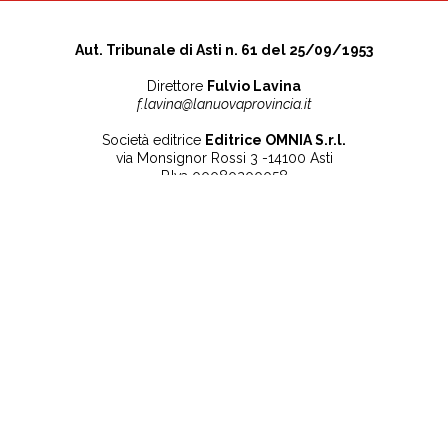
Aut. Tribunale di Asti n. 61 del 25/09/1953
Direttore
Fulvio Lavina
f.lavina@lanuovaprovincia.it
Società editrice
Editrice OMNIA S.r.l.
via Monsignor Rossi 3 -14100 Asti
P.Iva 00080200058
Contatti
Note legali
Tel:
+39 0141 532186
Privacy Policy
info@lanuovaprovincia.it
Cookie Policy
segreteria@lanuovaprovincia.it
Dichiarazione di
sito@lanuovaprovincia.it
accessibilità
Aggiorna le preferenze
sui cookie