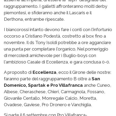
raggruppamento. I galletti affronteranno molti derby
piemontesi, e sfideranno anche il Lascaris e il
Derthona, entrambe ripescate.
I biancorossi intanto devono fare i conti con l'infortunio
occorso a Cristiano Podestà, costretto ai box fino a
novembre. Il ds Tony Isoldi potrebbe a ore agganciare
una punta per completare l'organico. Nel pomeriggio
di mercoledì amichevole per i Buglio-boys con
l'ambizioso Casale di Eccellenza, e gara conclusa 0-0.
A proposito di
Eccellenza
, ecco il Girone delle nostre:
faranno parte del raggruppamento B oltre a
San
Domenico, Spartak e Pro Villafranca
anche Cuneo,
Albese, Cheraschese, Chieri, Carmagnola, Fossano,
Giovanile Centallo, Monregale Calcio, Moretta,
Ovadese, Gaviese, Pro Dronero e Vanchiglia.
Si parte il 6 settembre con Pro Villafranca-