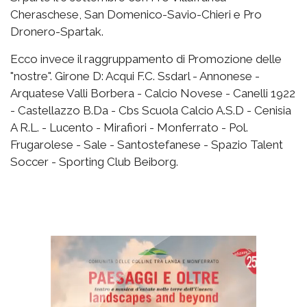
Cheraschese, San Domenico-Savio-Chieri e Pro
Dronero-Spartak.
Ecco invece il raggruppamento di Promozione delle
"nostre". Girone D: Acqui F.C. Ssdarl - Annonese -
Arquatese Valli Borbera - Calcio Novese - Canelli 1922
- Castellazzo B.Da - Cbs Scuola Calcio A.S.D - Cenisia
A R.L. - Lucento - Mirafiori - Monferrato - Pol.
Frugarolese - Sale - Santostefanese - Spazio Talent
Soccer - Sporting Club Beiborg.