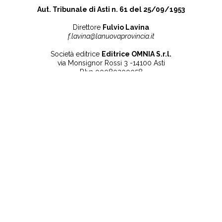
Aut. Tribunale di Asti n. 61 del 25/09/1953
Direttore
Fulvio Lavina
f.lavina@lanuovaprovincia.it
Società editrice
Editrice OMNIA S.r.l.
via Monsignor Rossi 3 -14100 Asti
P.Iva 00080200058
Contatti
Note legali
Tel:
+39 0141 532186
Privacy Policy
info@lanuovaprovincia.it
Cookie Policy
segreteria@lanuovaprovincia.it
Dichiarazione di
sito@lanuovaprovincia.it
accessibilità
Aggiorna le preferenze
sui cookie
RSS
CONTATTI
NECROLOGIE