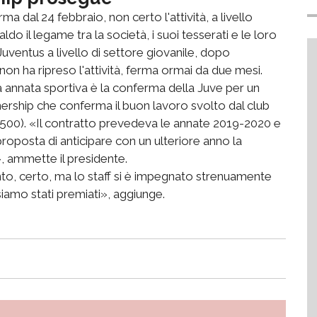
a dal 24 febbraio, non certo l'attività, a livello
ldo il legame tra la società, i suoi tesserati e le loro
 Juventus a livello di settore giovanile, dopo
non ha ripreso l'attività, ferma ormai da due mesi.
a annata sportiva è la conferma della Juve per un
nership che conferma il buon lavoro svolto dal club
a 500). «Il contratto prevedeva le annate 2019-2020 e
roposta di anticipare con un ulteriore anno la
», ammette il presidente.
o, certo, ma lo staff si è impegnato strenuamente
siamo stati premiati», aggiunge.