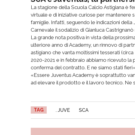
La stagione della Scuola Calcio Astigiana è ferm
virtuale e di iniziative curiose per mantenere sa
famiglie. Infatti, seguendo le indicazioni della
Carnevale il sodalizio di Gianluca Castrignanò 
La grande nota positiva in vista della prossim
ulteriore anno di Academy, un rinnovo di part
astigiano che vanta moltissimi tesserati (circ
2020-2021 e in febbraio abbiamo ricevuto la p
conferma del contratto. E ne siamo stati fieri
«Essere Juventus Academy è soprattutto vant
ad elevare il prodotto e il lavoro tecnico. Ne 
TAG
. JUVE
SCA