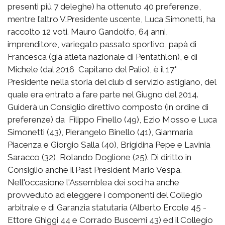
presenti più 7 deleghe) ha ottenuto 40 preferenze,
mentre l’altro V.Presidente uscente, Luca Simonetti, ha
raccolto 12 voti. Mauro Gandolfo, 64 anni,
imprenditore, variegato passato sportivo, papà di
Francesca (già atleta nazionale di Pentathlon), e di
Michele (dal 2016 Capitano del Palio), è il 17°
Presidente nella storia del club di servizio astigiano, del
quale era entrato a fare parte nel Giugno del 2014.
Guiderà un Consiglio direttivo composto (in ordine di
preferenze) da Filippo Finello (49), Ezio Mosso e Luca
Simonetti (43), Pierangelo Binello (41), Gianmaria
Piacenza e Giorgio Salla (40), Brigidina Pepe e Lavinia
Saracco (32), Rolando Doglione (25). Di diritto in
Consiglio anche il Past President Mario Vespa.
Nell'occasione l'Assemblea dei soci ha anche
provveduto ad eleggere i componenti del Collegio
arbitrale e di Garanzia statutaria (Alberto Ercole 45 -
Ettore Ghiggi 44 e Corrado Buscemi 43) ed il Collegio