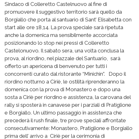
Sindaco di Colleretto Castelnuovo al fine di
promuovere il suggestivo territorio sarà quello da
Borgiallo che porta al santuario di Sant’ Elisabetta con
start alle ore 18,14. La prova speciale sarà ripetuta
anche la domenica ma sensibilmente accorciata
posizionando lo stop nei pressi di Colleretto
Castelonuovo. Il sabato sera, una volta conclusa la
prova, al riordino, nel piazzale del Santuario, sarà
offerto un apericena di benvenuto per tutti i
concorrenti curato dal ristorante “Minichin”. Dopo il
riordino notturno a Ciriè, le ostilità riprenderanno la
domenica con la prova di Monastero e dopo una
sosta a Ciriè per riordino e assistenza, la carovana del
rally si sposterà in canavese per i parziali di Pratiglione
e Borgiallo. Un ultimo passaggio in assistenza che
precederà il rush finale, tre prove speciali affrontate
consecutivamente: Monastero, Pratiglione e Borgiallo
prima dell’ arrivo a Ciriè per la cerimonia di