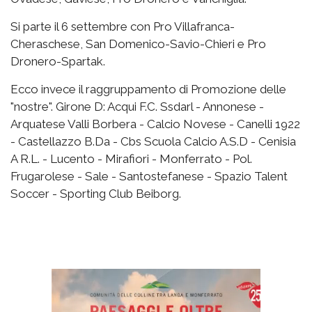
Si parte il 6 settembre con Pro Villafranca-
Cheraschese, San Domenico-Savio-Chieri e Pro
Dronero-Spartak.
Ecco invece il raggruppamento di Promozione delle
"nostre". Girone D: Acqui F.C. Ssdarl - Annonese -
Arquatese Valli Borbera - Calcio Novese - Canelli 1922
- Castellazzo B.Da - Cbs Scuola Calcio A.S.D - Cenisia
A R.L. - Lucento - Mirafiori - Monferrato - Pol.
Frugarolese - Sale - Santostefanese - Spazio Talent
Soccer - Sporting Club Beiborg.