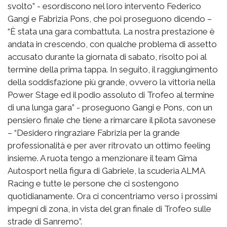
svolto” - esordiscono nel loro intervento Federico
Gangi e Fabrizia Pons, che poi proseguono dicendo –
“È stata una gara combattuta. La nostra prestazione è
andata in crescendo, con qualche problema di assetto
accusato durante la giornata di sabato, risolto poi al
termine della prima tappa. In seguito, il raggiungimento
della soddisfazione più grande, ovvero la vittoria nella
Power Stage ed il podio assoluto di Trofeo al termine
di una lunga gara” - proseguono Gangi e Pons, con un
pensiero finale che tiene a rimarcare il pilota savonese
– “Desidero ringraziare Fabrizia per la grande
professionalità e per aver ritrovato un ottimo feeling
insieme. A ruota tengo a menzionare il team Gima
Autosport nella figura di Gabriele, la scuderia ALMA
Racing e tutte le persone che ci sostengono
quotidianamente. Ora ci concentriamo verso i prossimi
impegni di zona, in vista del gran finale di Trofeo sulle
strade di Sanremo”.