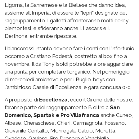
Ligorna, la Sanremese e la Biellese che danno idea,
assieme all'Imperia, di essere le "lepri" designate del
raggruppamento. I galletti affronteranno molti derby
piemontesi, e sfideranno anche il Lascaris e il
Derthona, entrambe ripescate.
I biancorossi intanto devono fare i conti con l'infortunio
occorso a Cristiano Podestà, costretto ai box fino a
novembre. Il ds Tony Isoldi potrebbe a ore agganciare
una punta per completare l'organico. Nel pomeriggio
di mercoledì amichevole per i Buglio-boys con
l'ambizioso Casale di Eccellenza, e gara conclusa 0-0.
A proposito di
Eccellenza
, ecco il Girone delle nostre:
faranno parte del raggruppamento B oltre a
San
Domenico, Spartak e Pro Villafranca
anche Cuneo,
Albese, Cheraschese, Chieri, Carmagnola, Fossano,
Giovanile Centallo, Monregale Calcio, Moretta,
Ovadese, Gaviese, Pro Dronero e Vanchiglia.