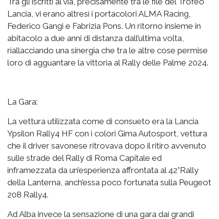
Tra gli iscritti al via, precisamente tra le file del Trofeo
Lancia, vi erano altresì i portacolori ALMA Racing,
Federico Gangi e Fabrizia Pons. Un ritorno insieme in
abitacolo a due anni di distanza dall’ultima volta,
riallacciando una sinergia che tra le altre cose permise
loro di agguantare la vittoria al Rally delle Palme 2024.
La Gara:
La vettura utilizzata come di consueto era la Lancia
Ypsilon Rally4 HF con i colori Gima Autosport, vettura
che il driver savonese ritrovava dopo il ritiro avvenuto
sulle strade del Rally di Roma Capitale ed
inframezzata da un’esperienza affrontata al 42°Rally
della Lanterna, anch’essa poco fortunata sulla Peugeot
208 Rally4.
Ad Alba invece la sensazione di una gara dai grandi