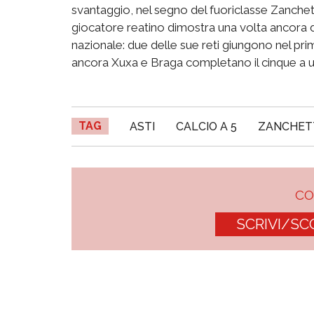
svantaggio, nel segno del fuoriclasse Zanchett
giocatore reatino dimostra una volta ancora d
nazionale: due delle sue reti giungono nel prim
ancora Xuxa e Braga completano il cinque a un
TAG
ASTI
CALCIO A 5
ZANCHET
C
SCRIVI/SC