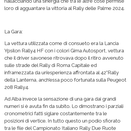
riallacciando una sinergia che tra le altre cose permise
loro di agguantare la vittoria al Rally delle Palme 2024.
La Gara:
La vettura utilizzata come di consueto era la Lancia
Ypsilon Rally4 HF con i colori Gima Autosport, vettura
che il driver savonese ritrovava dopo il ritiro avvenuto
sulle strade del Rally di Roma Capitale ed
inframezzata da un’esperienza affrontata al 42°Rally
della Lanterna, anch’essa poco fortunata sulla Peugeot
208 Rally4.
Ad Alba invece la sensazione di una gara dai grandi
numeri si è avuta fin da subito. Lo dimostrano i parziali
cronometrici fatti siglare costantemente tra le
posizioni di vertice. In tutto questo un podio sfiorato
tra le file del Campionato Italiano Rally Due Ruote