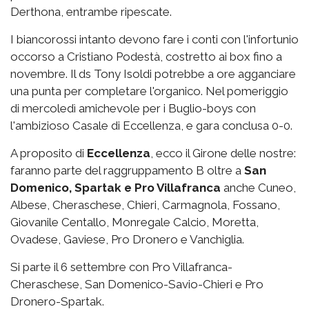
Derthona, entrambe ripescate.
I biancorossi intanto devono fare i conti con l'infortunio
occorso a Cristiano Podestà, costretto ai box fino a
novembre. Il ds Tony Isoldi potrebbe a ore agganciare
una punta per completare l'organico. Nel pomeriggio
di mercoledì amichevole per i Buglio-boys con
l'ambizioso Casale di Eccellenza, e gara conclusa 0-0.
A proposito di
Eccellenza
, ecco il Girone delle nostre:
faranno parte del raggruppamento B oltre a
San
Domenico, Spartak e Pro Villafranca
anche Cuneo,
Albese, Cheraschese, Chieri, Carmagnola, Fossano,
Giovanile Centallo, Monregale Calcio, Moretta,
Ovadese, Gaviese, Pro Dronero e Vanchiglia.
Si parte il 6 settembre con Pro Villafranca-
Cheraschese, San Domenico-Savio-Chieri e Pro
Dronero-Spartak.