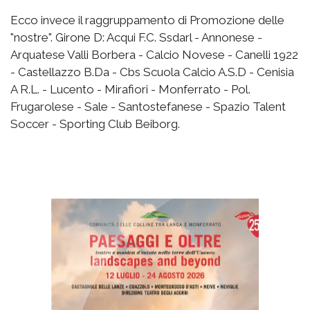
Ecco invece il raggruppamento di Promozione delle
"nostre". Girone D: Acqui F.C. Ssdarl - Annonese -
Arquatese Valli Borbera - Calcio Novese - Canelli 1922
- Castellazzo B.Da - Cbs Scuola Calcio A.S.D - Cenisia
A R.L. - Lucento - Mirafiori - Monferrato - Pol.
Frugarolese - Sale - Santostefanese - Spazio Talent
Soccer - Sporting Club Beiborg.