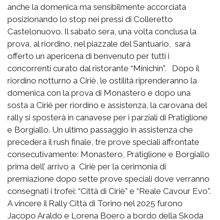
anche la domenica ma sensibilmente accorciata
posizionando lo stop nei pressi di Colleretto
Castelonuovo. Il sabato sera, una volta conclusa la
prova, al riordino, nel piazzale del Santuario, sarà
offerto un apericena di benvenuto per tutti i
concorrenti curato dal ristorante “Minichin”. Dopo il
riordino notturno a Ciriè, le ostilità riprenderanno la
domenica con la prova di Monastero e dopo una
sosta a Ciriè per riordino e assistenza, la carovana del
rally si sposterà in canavese per i parziali di Pratiglione
e Borgiallo. Un ultimo passaggio in assistenza che
precederà il rush finale, tre prove speciali affrontate
consecutivamente: Monastero, Pratiglione e Borgiallo
prima dell’ arrivo a Ciriè per la cerimonia di
premiazione dopo sette prove speciali dove verranno
consegnati i trofei: “Città di Ciriè” e “Reale Cavour Evo”.
A vincere il Rally Città di Torino nel 2025 furono
Jacopo Araldo e Lorena Boero a bordo della Skoda